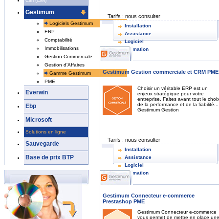
Ciel (Ciel)
Gestimum
Tarifs :
nous consulter
Logiciels Gestimum
Installation
ERP
Assistance
Comptabilité
Logiciel
Immobilisations
Formation
Gestion Commerciale
Gestion d'Affaires
Gestimum Gestion commerciale et CRM PME
Gamme Gestimum
PME
Choisir un véritable ERP est un
Everwin
enjeux stratégique pour votre
entreprise. Faites avant tout le choi
de la performance et de la fiabilité...
Ebp
Gestimum Gestion
Microsoft
Solutions en ligne
Tarifs :
nous consulter
Sauvegarde
Installation
Base de prix BTP
Assistance
Logiciel
Formation
Gestimum Connecteur e-commerce
Prestashop PME
Gestimum Connecteur e-commerce
vous permet de mettre en place un