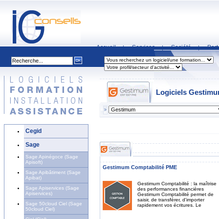
Accueil
Services
Société
Part
|
|
|
Logiciels Gestim
Cegid
Sage
Sage Apinégoce (Sage
Apisoft)
Gestimum Comptabilité PME
Sage Apibâtiment (Sage
Apibat)
Gestimum Comptabilité : la maîtrise
Sage Apiservices (Sage
des performances financières
Apiservices)
Gestimum Comptabilité permet de
saisir, de transférer, d'importer
Sage 50cloud Ciel (Sage
rapidement vos écritures. Le
50cloud Ciel)