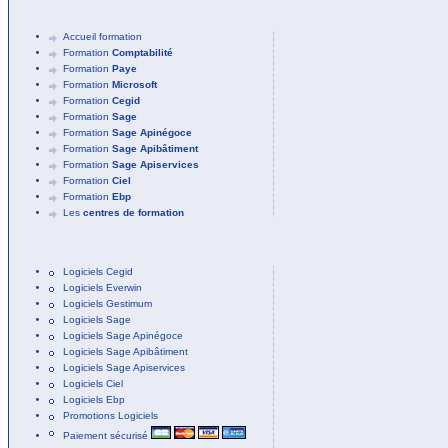
Accueil formation
Formation
Comptabilité
Formation
Paye
Formation
Microsoft
Formation
Cegid
Formation
Sage
Formation
Sage Apinégoce
Formation
Sage Apibâtiment
Formation
Sage Apiservices
Formation
Ciel
Formation
Ebp
Les
centres de formation
Logiciels Cegid
Logiciels Everwin
Logiciels Gestimum
Logiciels Sage
Logiciels Sage Apinégoce
Logiciels Sage Apibâtiment
Logiciels Sage Apiservices
Logiciels Ciel
Logiciels Ebp
Promotions Logiciels
Paiement sécurisé