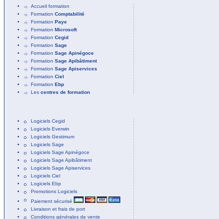
Accueil formation
Formation
Comptabilité
Formation
Paye
Formation
Microsoft
Formation
Cegid
Formation
Sage
Formation
Sage Apinégoce
Formation
Sage Apibâtiment
Formation
Sage Apiservices
Formation
Ciel
Formation
Ebp
Les
centres de formation
Logiciels Cegid
Logiciels Everwin
Logiciels Gestimum
Logiciels Sage
Logiciels Sage Apinégoce
Logiciels Sage Apibâtiment
Logiciels Sage Apiservices
Logiciels Ciel
Logiciels Ebp
Promotions Logiciels
Paiement sécurisé
Livraison et frais de port
Conditions générales de vente