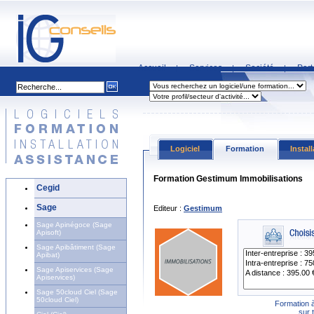
Accueil
Services
Société
Part
|
|
|
Logiciel
Formation
Instal
Formation Gestimum Immobilisations
Cegid
Sage
Editeur :
Gestimum
Sage Apinégoce (Sage
Apisoft)
Sage Apibâtiment (Sage
Apibat)
Sage Apiservices (Sage
Apiservices)
Sage 50cloud Ciel (Sage
50cloud Ciel)
Formation à
sur 