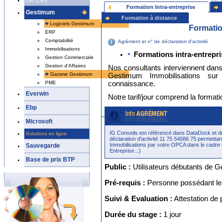
Ciel (Ciel)
Formation Intra-entreprise
Gestimum
Formation à distance
Logiciels Gestimum
Formatio
ERP
Comptabilité
Agrément et n° de déclaration d'activité
Immobilisations
Formations intra-entrepri
Gestion Commerciale
Gestion d'Affaires
Nos consultants interviennent dan
Gamme Gestimum
Gestimum Immobilisations su
connaissance.
PME
Everwin
Notre tarif/jour comprend la format
Ebp
-----------------------------------------------
Microsoft
Gestimum Immobilisations
IG Conseils est référencé dans DataDock et 
Solutions en ligne
Objectifs :
Gérer toutes les opératio
déclaration d'activité 11 75 54086 75 permetta
d'Immobilisations Gestimum. Vous m
Immobilisations par votre OPCA dans le cadre 
Sauvegarde
Gestimum Immobilisations.
Entreprise...)
Base de prix BTP
Public :
Utilisateurs débutants de 
Pré-requis :
Personne possédant le
Suivi & Evaluation :
Attestation de
Durée du stage :
1 jour