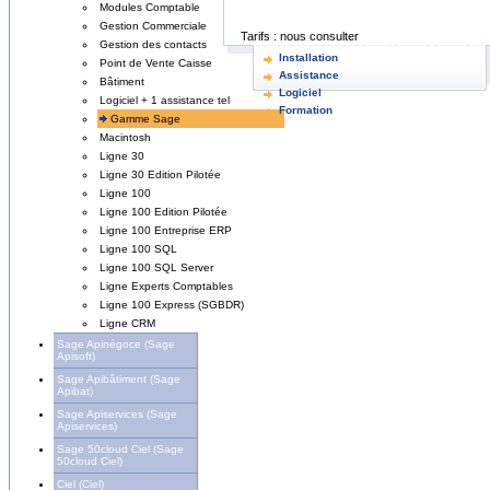
Modules Comptable
Gestion Commerciale
Tarifs :
nous consulter
Gestion des contacts
Installation
Point de Vente Caisse
Assistance
Bâtiment
Logiciel
Logiciel + 1 assistance tel
Formation
Gamme Sage
Macintosh
Ligne 30
Ligne 30 Edition Pilotée
Ligne 100
Ligne 100 Edition Pilotée
Ligne 100 Entreprise ERP
Ligne 100 SQL
Ligne 100 SQL Server
Ligne Experts Comptables
Ligne 100 Express (SGBDR)
Ligne CRM
Sage Apinégoce (Sage
Apisoft)
Sage Apibâtiment (Sage
Apibat)
Sage Apiservices (Sage
Apiservices)
Sage 50cloud Ciel (Sage
50cloud Ciel)
Ciel (Ciel)