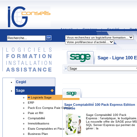
Accueil
Services
Société
Part
|
|
|
Sage - Ligne 100
Cegid
Sage
Logiciels Sage
ERP
Sage Comptabilité 100 Pack Express Edition
Pack Eco Compta Paie Gestion
Pilotée
Paie et RH
Sage Comptabilité 100 Pack
Express : l'analytique, le budgétaire
Comptabilité
La nouvelle offre de SAGE pour MS
Immobilisations
SQL Server Express qui permet de
gérer : la
Etats Comptables et Fiscaux
Business Plan