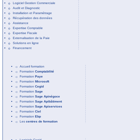
Logiciel Gestion Commerciale
Audit et Diagnostic
Installation et Paramétrage
Récupération des données
Assistance
Expertise Comptable
Expertise Fiscale
Externalisation de la Paie
Solutions en ligne
Financement
Accueil formation
Formation
Comptabilité
Formation
Paye
Formation
Microsoft
Formation
Cegid
Formation
Sage
Formation
Sage Apinégoce
Formation
Sage Apibâtiment
Formation
Sage Apiservices
Formation
Ciel
Formation
Ebp
Les
centres de formation
Logiciels Cegid