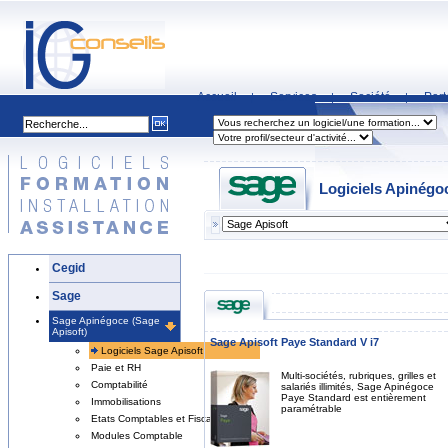
Accueil
Services
Société
Part
|
|
|
Logiciels Apinégoc
Cegid
Sage
Sage Apinégoce (Sage
Apisoft)
Sage Apisoft Paye Standard V i7
Logiciels Sage Apisoft
Paie et RH
Multi-sociétés, rubriques, grilles et
Comptabilité
salariés illimités, Sage Apinégoce
Paye Standard est entièrement
Immobilisations
paramétrable
Etats Comptables et Fiscaux
Modules Comptable