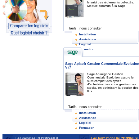
le suivi des règlements collectés.
Module commun à la Sage
Tarifs :
nous consulter
Installation
Assistance
Logiciel
Formation
Sage Apisoft Gestion Commerciale Evolutio
V i7
Sage Apinégoce Gestion
Commerciale Evolution assure le
suivi complet des cycles
d’achats/ventes et de gestion des
stocks, en optimisant la gestion des
flux
Tarifs :
nous consulter
Installation
Assistance
Logiciel
Formation