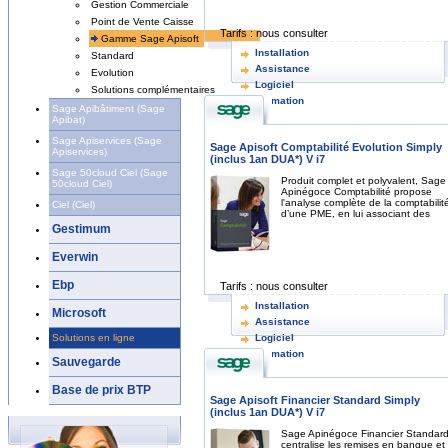
Gestion Commerciale
Point de Vente Caisse
Tarifs :
nous consulter
Gamme Sage Apisoft
Installation
Standard
Assistance
Evolution
Logiciel
Solutions complémentaires
Formation
Sage Apibâtiment (Sage
Apibat)
Sage Apiservices (Sage
Sage Apisoft Comptabilité Evolution Simply
Apiservices)
(inclus 1an DUA*) V i7
Sage 50cloud Ciel (Sage
Produit complet et polyvalent, Sage
50cloud Ciel)
Apinégoce Comptabilité propose
l'analyse complète de la comptabilit
Ciel (Ciel)
d’une PME, en lui associant des
Gestimum
Everwin
Ebp
Tarifs :
nous consulter
Installation
Microsoft
Assistance
Solutions en ligne
Logiciel
Formation
Sauvegarde
Base de prix BTP
Sage Apisoft Financier Standard Simply
(inclus 1an DUA*) V i7
Sage Apinégoce Financier Standar
centralise les remises en banque et