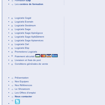
Formation
Ebp
Les
centres de formation
Logiciels Cegid
Logiciels Everwin
Logiciels Gestimum
Logiciels Sage
Logiciels Sage Apinégoce
Logiciels Sage Apibâtiment
Logiciels Sage Apiservices
Logiciels Ciel
Logiciels Ebp
Promotions Logiciels
Paiement sécurisé
Livraison et frais de port
Conditions générales de vente
Présentation
Nos Equipes
Nos Références
Le Showroom
Les Offres d'emploi
Nous contacter