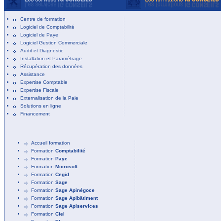
Centre de formation
Logiciel de Comptabilité
Logiciel de Paye
Logiciel Gestion Commerciale
Audit et Diagnostic
Installation et Paramétrage
Récupération des données
Assistance
Expertise Comptable
Expertise Fiscale
Externalisation de la Paie
Solutions en ligne
Financement
Accueil formation
Formation
Comptabilité
Formation
Paye
Formation
Microsoft
Formation
Cegid
Formation
Sage
Formation
Sage Apinégoce
Formation
Sage Apibâtiment
Formation
Sage Apiservices
Formation
Ciel