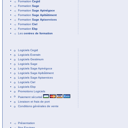
Formation
Cegid
Formation
Sage
Formation
Sage Apinégoce
Formation
Sage Apibâtiment
Formation
Sage Apiservices
Formation
Ciel
Formation
Ebp
Les
centres de formation
Logiciels Cegid
Logiciels Everwin
Logiciels Gestimum
Logiciels Sage
Logiciels Sage Apinégoce
Logiciels Sage Apibâtiment
Logiciels Sage Apiservices
Logiciels Ciel
Logiciels Ebp
Promotions Logiciels
Paiement sécurisé
Livraison et frais de port
Conditions générales de vente
Présentation
Nos Equipes