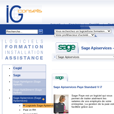
Accueil
Services
Société
Part
|
|
|
Sage Apiservices -
Cegid
Sage
Sage Apinégoce (Sage
Apisoft)
Sage Apiservices Paye Standard V i7
Sage Apibâtiment (Sage
Apibat)
Sage Paye est un logiciel qui vous
Sage Apiservices (Sage
permet de traiter aisément les
Apiservices)
salaires de vos employés de votre
entreprise. La gestion de la paie est
Logiciels Sage Apiservices
facilitée grâce aux
Paie et RH