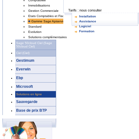
Comptabilité
Immobilisations
Tarifs :
nous consulter
Gestion Commerciale
Etats Comptables et Fiscaux
Installation
Gamme Sage Apiservices
Assistance
Logiciel
Standard
Formation
Evolution
Solutions complémentaires
Sage 50cloud Ciel (Sage
50cloud Ciel)
Ciel (Ciel)
Gestimum
Everwin
Ebp
Microsoft
Solutions en ligne
Sauvegarde
Base de prix BTP