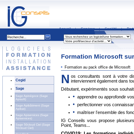
Accueil
Services
Société
Part
|
|
|
Formation Microsoft su
Formation au pack office de Microsoft
N
os consultants sont à votre di
Cegid
interviennent également dans tou
Sage
Débutant, expérimentés sous souhait
Sage Apinégoce (Sage
apprendre ou approfondir vo
Apisoft)
perfectionner vos connaissa
Sage Apibâtiment (Sage
Apibat)
maîtriser l'ensemble des fonc
Sage Apiservices (Sage
Apiservices)
IG Conseils vous propose plusieurs
Sage 50cloud Ciel (Sage
Point, Teams...
50cloud Ciel)
COVID19: Les formations individu