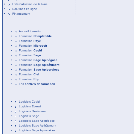
Externalisation de la Paie
Solutions en ligne
Financement
Accueil formation
Formation
Comptabilité
Formation
Paye
Formation
Microsoft
Formation
Cegid
Formation
Sage
Formation
Sage Apinégoce
Formation
Sage Apibâtiment
Formation
Sage Apiservices
Formation
Ciel
Formation
Ebp
Les
centres de formation
Logiciels Cegid
Logiciels Everwin
Logiciels Gestimum
Logiciels Sage
Logiciels Sage Apinégoce
Logiciels Sage Apibâtiment
Logiciels Sage Apiservices