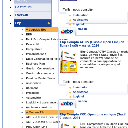
Ciel (Ciel)
Gestimum
Tarifs :
nous consulter
Everwin
Installation
Assistance
Ebp
Logiciel
Formation
Logiciels Ebp
ERP
Pack Eco Compta Paie Gestion
Ebp Compta ACTIV (Classic Open Line) en
Paie et RH
ligne (SaaS) + assist. 2024
Comptabilité
Ebp Compta ACTIV Classic en mod
Immobilisations
SaaS Le mode SaaS ouvre à la
mobilité en permettant de se
Etats Comptables et Fiscaux
connecter à son application de
Business Plan
comptabilité de n'importe quel
ordinateur
Gestion Commerciale
Gestion des contacts
Point de Vente Caisse
Tarifs :
nous consulter
Association
Installation
Bâtiment
Assistance
Immobilier
Logiciel
Automobile
Formation
Logiciel + 1 assistance tel
Anciennes versions
Gamme Ebp
Ebp Compta PRO Open Line en ligne (SaaS)
ACTIV (Classic Open Line)
+ assist. 2024
ACTIV (Classic O.L. Cloud)
EBP Comptabilité Pro Open Line en
PRO Open Line
ligne en mode hébergé Ebp enrichi