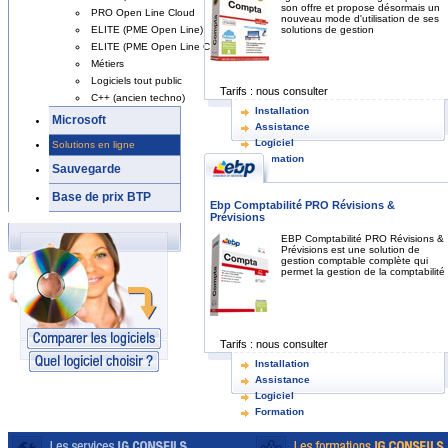
son offre et propose désormais un
PRO Open Line Cloud
nouveau mode d'utilisation de ses
solutions de gestion
ELITE (PME Open Line)
ELITE (PME Open Line Cloud)
Métiers
Logiciels tout public
Tarifs :
nous consulter
C++ (ancien techno)
Installation
Microsoft
Assistance
Logiciel
Solutions en ligne
Formation
Sauvegarde
Base de prix BTP
Ebp Comptabilité PRO Révisions &
Prévisions
EBP Comptabilité PRO Révisions &
Prévisions est une solution de
gestion comptable complète qui
permet la gestion de la comptabilité
Tarifs :
nous consulter
Installation
Assistance
Logiciel
Formation