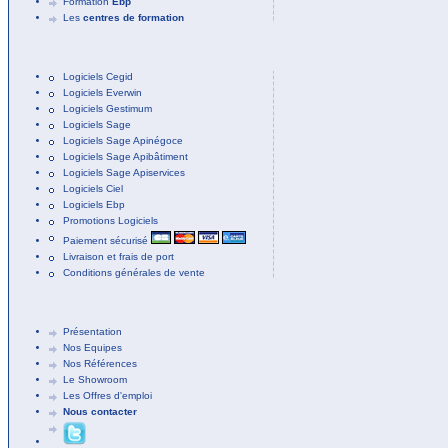
Formation
Ebp
Les
centres de formation
Logiciels Cegid
Logiciels Everwin
Logiciels Gestimum
Logiciels Sage
Logiciels Sage Apinégoce
Logiciels Sage Apibâtiment
Logiciels Sage Apiservices
Logiciels Ciel
Logiciels Ebp
Promotions Logiciels
Paiement sécurisé
Livraison et frais de port
Conditions générales de vente
Présentation
Nos Equipes
Nos Références
Le Showroom
Les Offres d'emploi
Nous contacter