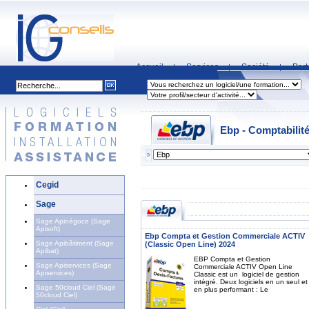
Accueil
Services
Société
Part
|
|
|
Ebp - Comptabilit
Cegid
Sage
Sage Apinégoce (Sage
Apisoft)
Ebp Compta et Gestion Commerciale ACTIV
Sage Apibâtiment (Sage
(Classic Open Line) 2024
Apibat)
EBP Compta et Gestion
Sage Apiservices (Sage
Commerciale ACTIV Open Line
Apiservices)
Classic est un logiciel de gestion
intégré. Deux logiciels en un seul et
Sage 50cloud Ciel (Sage
en plus performant : Le
50cloud Ciel)