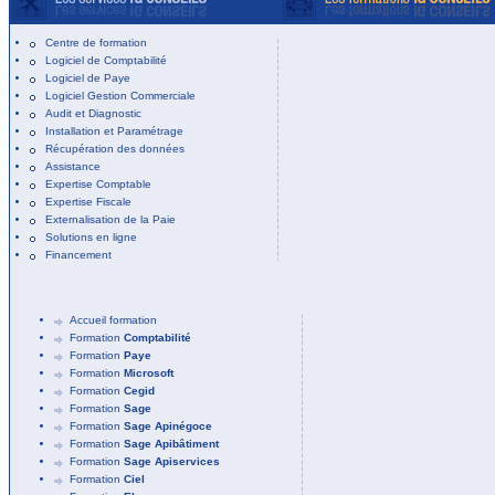
Centre de formation
Logiciel de Comptabilité
Logiciel de Paye
Logiciel Gestion Commerciale
Audit et Diagnostic
Installation et Paramétrage
Récupération des données
Assistance
Expertise Comptable
Expertise Fiscale
Externalisation de la Paie
Solutions en ligne
Financement
Accueil formation
Formation
Comptabilité
Formation
Paye
Formation
Microsoft
Formation
Cegid
Formation
Sage
Formation
Sage Apinégoce
Formation
Sage Apibâtiment
Formation
Sage Apiservices
Formation
Ciel