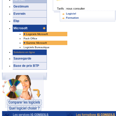
Ciel (Ciel)
Gestimum
Tarifs :
nous consulter
Everwin
Logiciel
Formation
Ebp
Microsoft
Logiciels Microsoft
Pack Office
Gamme Microsoft
Logiciels Bureautique
Solutions en ligne
Sauvegarde
Base de prix BTP