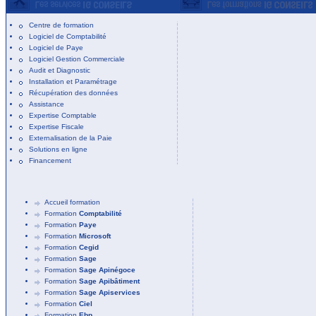
Centre de formation
Logiciel de Comptabilité
Logiciel de Paye
Logiciel Gestion Commerciale
Audit et Diagnostic
Installation et Paramétrage
Récupération des données
Assistance
Expertise Comptable
Expertise Fiscale
Externalisation de la Paie
Solutions en ligne
Financement
Accueil formation
Formation
Comptabilité
Formation
Paye
Formation
Microsoft
Formation
Cegid
Formation
Sage
Formation
Sage Apinégoce
Formation
Sage Apibâtiment
Formation
Sage Apiservices
Formation
Ciel
Formation
Ebp