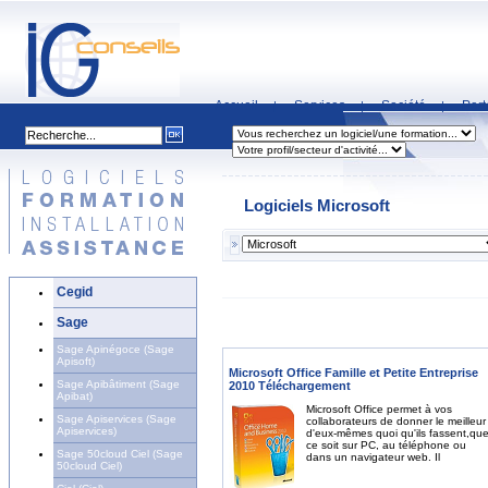
Accueil
Services
Société
Part
|
|
|
Logiciels Microsoft
Cegid
Sage
Sage Apinégoce (Sage
Apisoft)
Microsoft Office Famille et Petite Entreprise
Sage Apibâtiment (Sage
2010 Téléchargement
Apibat)
Microsoft Office permet à vos
Sage Apiservices (Sage
collaborateurs de donner le meilleur
Apiservices)
d'eux-mêmes quoi qu'ils fassent,qu
ce soit sur PC, au téléphone ou
Sage 50cloud Ciel (Sage
dans un navigateur web. Il
50cloud Ciel)