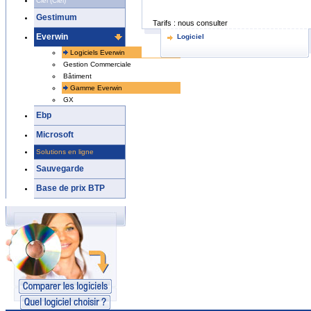
Ciel (Ciel)
Gestimum
Tarifs :
nous consulter
Everwin
Logiciel
Logiciels Everwin
Gestion Commerciale
Bâtiment
Gamme Everwin
GX
Ebp
Microsoft
Solutions en ligne
Sauvegarde
Base de prix BTP