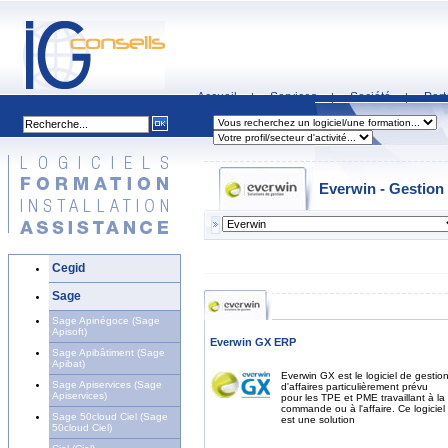
Accueil
Services
Société
Part
|
|
|
Everwin - Gestio
Cegid
Sage
Sage Apinégoce (Sage
Apisoft)
Everwin GX ERP
Sage Apibâtiment (Sage
Apibat)
Everwin GX est le logiciel de gestio
Sage Apiservices (Sage
d'affaires particulièrement prévu
Apiservices)
pour les TPE et PME travaillant à la
commande ou à l'affaire. Ce logiciel
Sage 50cloud Ciel (Sage
est une solution
50cloud Ciel)