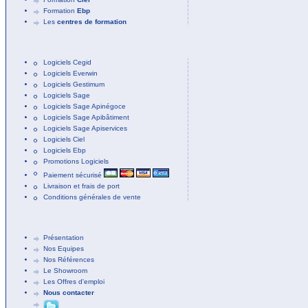
Formation
Ebp
Les
centres de formation
Logiciels Cegid
Logiciels Everwin
Logiciels Gestimum
Logiciels Sage
Logiciels Sage Apinégoce
Logiciels Sage Apibâtiment
Logiciels Sage Apiservices
Logiciels Ciel
Logiciels Ebp
Promotions Logiciels
Paiement sécurisé
Livraison et frais de port
Conditions générales de vente
Présentation
Nos Equipes
Nos Références
Le Showroom
Les Offres d'emploi
Nous contacter