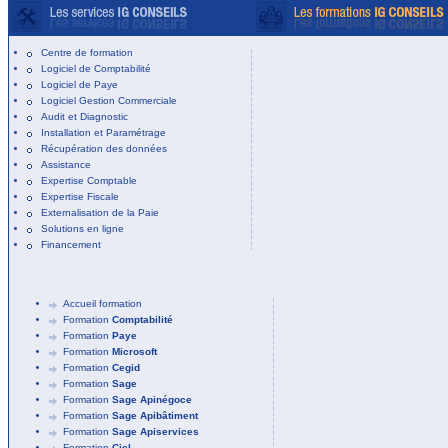
Centre de formation
Logiciel de Comptabilité
Logiciel de Paye
Logiciel Gestion Commerciale
Audit et Diagnostic
Installation et Paramétrage
Récupération des données
Assistance
Expertise Comptable
Expertise Fiscale
Externalisation de la Paie
Solutions en ligne
Financement
Accueil formation
Formation
Comptabilité
Formation
Paye
Formation
Microsoft
Formation
Cegid
Formation
Sage
Formation
Sage Apinégoce
Formation
Sage Apibâtiment
Formation
Sage Apiservices
Formation
Ciel