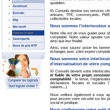
Ciel (Ciel)
quotidien.
Gestimum
IG Conseils destine ses services clés
Everwin
artisans, TPE, commerçants, PME, 
collectivités locales.
Ebp
Nous sommes l'interlocuteur e
Microsoft
Notre rôle est de vous guider pour o
Solutions en ligne
comptable. Notre valeur ajoutée cons
Sauvegarde
ainsi que leur finalité.
Base de prix BTP
Ainsi, vous saurez poser les bonnes
échanges avec votre expert-comptab
Nous sommes votre interlocute
d'internalisation de votre comp
IG Conseils devient votre interlocut
et fiable de votre projet consistan
comptabilité
: la tenue, l'organisat
déclarations fiscales et sociales 
salaires...).
Nous veillons également à vous app
pour assurer votre sécurité sur les pla
social et juridique.
Nous configurons votre outil 