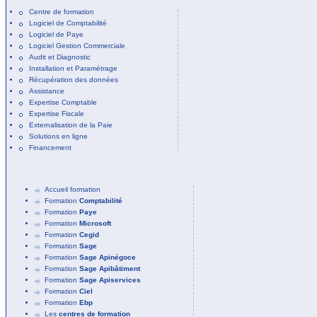
Centre de formation
Logiciel de Comptabilité
Logiciel de Paye
Logiciel Gestion Commerciale
Audit et Diagnostic
Installation et Paramétrage
Récupération des données
Assistance
Expertise Comptable
Expertise Fiscale
Externalisation de la Paie
Solutions en ligne
Financement
Accueil formation
Formation
Comptabilité
Formation
Paye
Formation
Microsoft
Formation
Cegid
Formation
Sage
Formation
Sage Apinégoce
Formation
Sage Apibâtiment
Formation
Sage Apiservices
Formation
Ciel
Formation
Ebp
Les
centres de formation