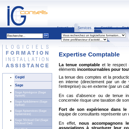
Accueil
Services
Société
Part
|
|
|
Expertise Comptable
La tenue comptable
et le respect 
éléments
incontournables
pour tou
La tenue des comptes et la productio
Cegid
en interne (directement par un de 
Sage
l'entreprise) ou en externe (par un ca
Sage Apinégoce (Sage
En cas d'absence ou de tenue incor
Apisoft)
concernée risque une taxation de son 
Sage Apibâtiment (Sage
Apibat)
Fort de son expérience dans le 
Sage Apiservices (Sage
équipe de consultants représente un v
Apiservices)
Sage 50cloud Ciel (Sage
En effet,
nous accompagnons les
50cloud Ciel)
associations à structurer leur co