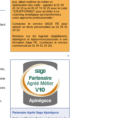
jour, alliant maîtrise du métier et
optimisation des outils - appelez le 01 34
41 24 10 ou le 05 47 74 32 25 avec le code
"3JEXPFORMIG" pour accéder à ce
coaching stratégique qui transformera
votre approche professionnelle !
Contactez le service SAGE PE pour
dard
obtenir un devis personnalisé au 01 34 41
24 10.
Remises sur les logiciels (Apibâtiment,
Apinégoce et Apiservices)associés à une
formation Sage PE. (contactez le service
commercial au 01 34 41 24 10).
riés,
dule
sies
r,
Partenaire Agrée Sage Apinégoce