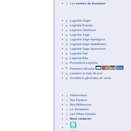
Les
centres de formation
Logiciels Cegid
Logiciels Everwin
Logiciels Gestimum
Logiciels Sage
Logiciels Sage Apinégoce
Logiciels Sage Apibâtiment
Logiciels Sage Apiservices
Logiciels Ciel
Logiciels Ebp
Promotions Logiciels
Paiement sécurisé
Livraison et frais de port
Conditions générales de vente
Présentation
Nos Equipes
Nos Références
Le Showroom
Les Offres d'emploi
Nous contacter