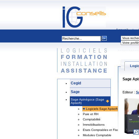
Accueil
|
Logic
Sage Apis
Cegid
Sage
Editeur :
S
Sage Apinégoce (Sage
Apisoft)
Logiciels Sage Apisoft
Paie et RH
Comptabilité
Immobilisations
Etats Comptables et Fiscaux
Modules Comptable