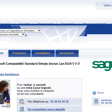
Votre 
Services
Société
Partenariat
Formation
Blog comptabilité
|
|
|
|
|
iel
Formation
Installation
Assistance
oft Comptabilité Standard Simply (inclus 1an DUA*) V i7
age Apinégoce
Pour l'
achat
, le
conseil
ou une
mise à jour logiciel
,
nous vous invitons à contacter
Devis
un de nos consultants
Par téléphone au :
01 34 41 24 10
Un consultant vous rappelle