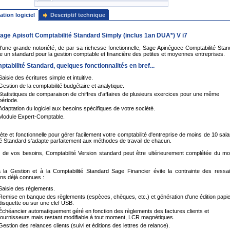
ation logiciel
Descriptif technique
Sage Apisoft Comptabilité Standard Simply (inclus 1an DUA*) V i7
d'une grande notoriété, de par sa richesse fonctionnelle, Sage Apinégoce Comptabilité Stan
 un standard pour la gestion comptable et financière des petites et moyennes entreprises.
tabilité Standard, quelques fonctionnalités en bref...
Saisie des écritures simple et intuitive.
Gestion de la comptabilité budgétaire et analytique.
Statistiques de comparaison de chiffres d'affaires de plusieurs exercices pour une même
période.
Adaptation du logiciel aux besoins spécifiques de votre société.
Module Expert-Comptable.
te et fonctionnelle pour gérer facilement votre comptabilité d'entreprise de moins de 10 sala
é Standard s'adapte parfaitement aux méthodes de travail de chacun.
n de vos besoins, Comptabilité Version standard peut être ultérieurement complétée du mo
a Gestion et à la Comptabilité Standard Sage Financier évite la contrainte des ressai
ons déjà connues :
Saisie des règlements.
Remise en banque des règlements (espèces, chèques, etc.) et génération d'une édition papie
disquette ou sur une clef USB.
Échéancier automatiquement géré en fonction des règlements des factures clients et
fournisseurs mais restant modifiable à tout moment, LCR magnétiques.
Gestion des relances clients (suivi et éditions des lettres de relance).