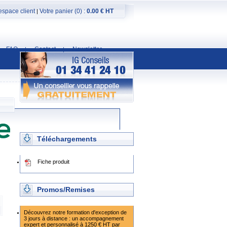
espace client
Votre panier (0) :
0.00 € HT
|
FAQ
Contact
Newsletter
|
|
Téléchargements
Fiche produit
Promos/Remises
Découvrez notre formation d'exception de
3 jours à distance : un accompagnement
expert et personnalisé à 1250 € HT par