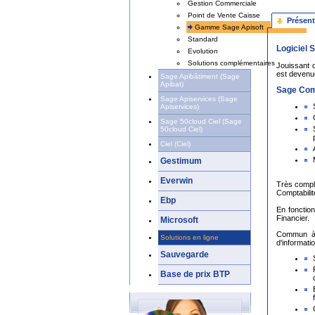
Gestion Commerciale
Point de Vente Caisse
Présent
Gamme Sage Apisoft
Standard
Logiciel 
Evolution
Solutions complémentaires
Jouissant 
est devenue
Sage Apibâtiment (Sage
Apibat)
Sage Comp
Sage Apiservices (Sage
Apiservices)
Sage 50cloud Ciel (Sage
50cloud Ciel)
Ciel (Ciel)
Gestimum
Everwin
Très complè
Comptabilit
Ebp
En fonctio
Financier.
Microsoft
Commun à l
Solutions en ligne
d'informati
Sauvegarde
Base de prix BTP