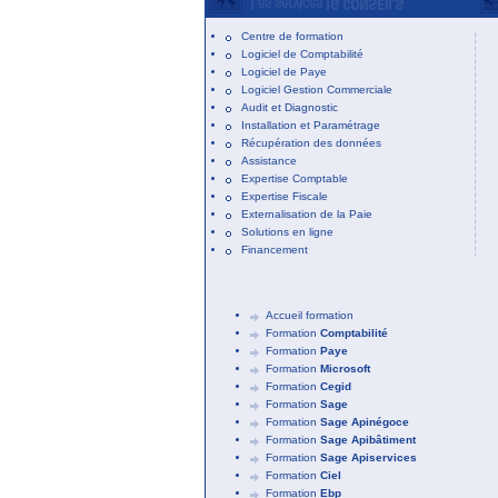
Centre de formation
Logiciel de Comptabilité
Logiciel de Paye
Logiciel Gestion Commerciale
Audit et Diagnostic
Installation et Paramétrage
Récupération des données
Assistance
Expertise Comptable
Expertise Fiscale
Externalisation de la Paie
Solutions en ligne
Financement
Accueil formation
Formation
Comptabilité
Formation
Paye
Formation
Microsoft
Formation
Cegid
Formation
Sage
Formation
Sage Apinégoce
Formation
Sage Apibâtiment
Formation
Sage Apiservices
Formation
Ciel
Formation
Ebp