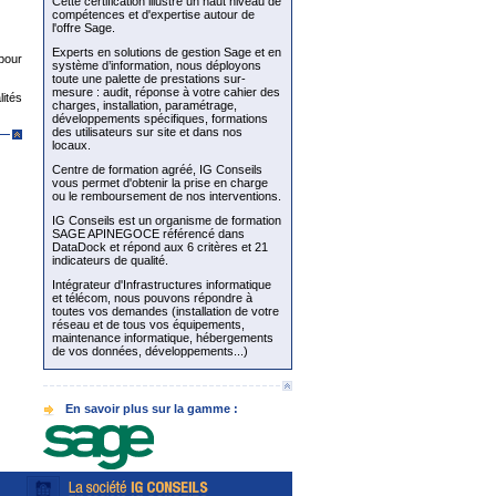
Cette certification illustre un haut niveau de
compétences et d'expertise autour de
l'offre Sage.
Experts en solutions de gestion Sage et en
pour
système d’information, nous déployons
toute une palette de prestations sur-
mesure : audit, réponse à votre cahier des
lités
charges, installation, paramétrage,
développements spécifiques, formations
des utilisateurs sur site et dans nos
locaux.
Centre de formation agréé, IG Conseils
vous permet d'obtenir la prise en charge
ou le remboursement de nos interventions.
IG Conseils est un organisme de formation
SAGE APINEGOCE référencé dans
DataDock et répond aux 6 critères et 21
indicateurs de qualité.
Intégrateur d'Infrastructures informatique
et télécom, nous pouvons répondre à
toutes vos demandes (installation de votre
réseau et de tous vos équipements,
maintenance informatique, hébergements
de vos données, développements...)
En savoir plus sur la gamme :