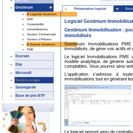
Ciel (Ciel)
Gestimum
Présentation logiciel
Desc
Logiciels Gestimum
ERP
Logiciel Gestimum Immobilisa
Comptabilité
Gestimum Immobilisation : pour
Immobilisations
immobilisés
Gestion Commerciale
Gestion d'Affaires
Gestimum Immobilisations PME 
Gamme Gestimum
immobilisés, de gérer vos actifs et
PME
Everwin
Le logiciel Immobilisations PME 
modèle analytique, de générer aut
Ebp
comptables. Vous pourrez ainsi antic
Microsoft
L'application s'adresse à tout
immobilisations tout en générant l
Solutions en ligne
Sauvegarde
Base de prix BTP
Le logiciel permet ainsi de centralis