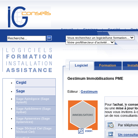
Accueil
Services
Société
Part
|
|
|
Logiciel
Formation
Instal
Gestimum Immobilisations PME
Cegid
Sage
Editeur :
Gestimum
Sage Apinégoce (Sage
Apisoft)
Pour l'
achat
, le
conse
ou une
mise à jour lo
Sage Apibâtiment (Sage
nous vous invitons à 
Apibat)
un de nos consultants
Sage Apiservices (Sage
Apiservices)
Par téléphon
Sage 50cloud Ciel (Sage
50cloud Ciel)
Un consulta