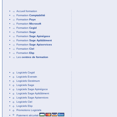
Accueil formation
Formation
Comptabilité
Formation
Paye
Formation
Microsoft
Formation
Cegid
Formation
Sage
Formation
Sage Apinégoce
Formation
Sage Apibâtiment
Formation
Sage Apiservices
Formation
Ciel
Formation
Ebp
Les
centres de formation
Logiciels Cegid
Logiciels Everwin
Logiciels Gestimum
Logiciels Sage
Logiciels Sage Apinégoce
Logiciels Sage Apibâtiment
Logiciels Sage Apiservices
Logiciels Ciel
Logiciels Ebp
Promotions Logiciels
Paiement sécurisé