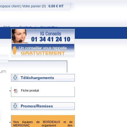
espace client
Votre panier (0) :
0.00 € HT
|
FAQ
Contact
Newsletter
|
|
Téléchargements
Fiche produit
Promos/Remises
Nos équipes de BORDEAUX et de
MERIGNAC organisent des