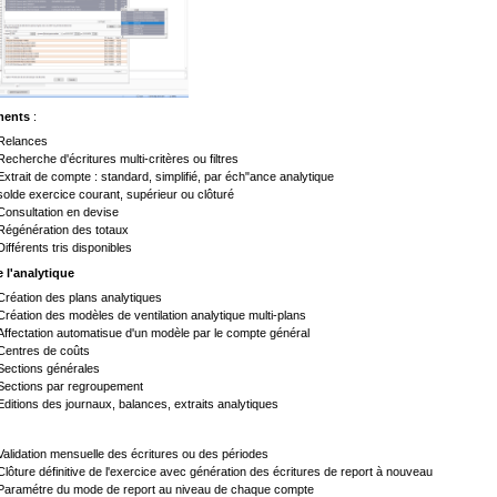
ments
:
Relances
Recherche d'écritures multi-critères ou filtres
Extrait de compte : standard, simplifié, par éch"ance analytique
solde exercice courant, supérieur ou clôturé
Consultation en devise
Régénération des totaux
Différents tris disponibles
 l'analytique
Création des plans analytiques
Création des modèles de ventilation analytique multi-plans
Affectation automatisue d'un modèle par le compte général
Centres de coûts
Sections générales
Sections par regroupement
Editions des journaux, balances, extraits analytiques
Validation mensuelle des écritures ou des périodes
Clôture définitive de l'exercice avec génération des écritures de report à nouveau
Paramétre du mode de report au niveau de chaque compte