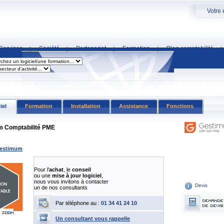
Votre 
Services
Société
Partenariat
Formation
Blog comptabilité
|
|
|
|
|
iel
Formation
Installation
Assistance
Fonctions
 Comptabilité PME
estimum
Pour l'
achat
, le
conseil
ou une
mise à jour logiciel
,
nous vous invitons à contacter
Devis
un de nos consultants
Par téléphone au :
01 34 41 24 10
Un consultant vous rappelle