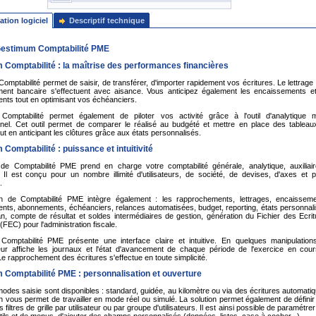
ation logiciel
Descriptif technique
 Gestimum Comptabilité PME
Comptabilité : la maîtrise des performances financières
mptabilité permet de saisir, de transférer, d'importer rapidement vos écritures. Le lettrage 
ent bancaire s'effectuent avec aisance. Vous anticipez également les encaissements et
nts tout en optimisant vos échéanciers.
omptabilité permet également de piloter vos activité grâce à l'outil d'analytique mu
nel. Cet outil permet de comparer le réalisé au budgété et mettre en place des tableau
out en anticipant les clôtures grâce aux états personnalisés.
Comptabilité : puissance et intuitivité
l de Comptabilité PME prend en charge votre comptabilité générale, analytique, auxiliair
. Il est conçu pour un nombre illimité d'utilisateurs, de société, de devises, d'axes et p
.
ion de Comptabilité PME intègre également : les rapprochements, lettrages, encaisseme
nts, abonnements, échéanciers, relances automatisées, budget, reporting, états personnali
lan, compte de résultat et soldes intermédiaires de gestion, génération du Fichier des Ecri
FEC) pour l'administration fiscale.
omptabilité PME présente une interface claire et intuitive. En quelques manipulations
teur affiche les journaux et l'état d'avancement de chaque période de l'exercice en cour
Le rapprochement des écritures s'effectue en toute simplicité.
Comptabilité PME : personnalisation et ouverture
modes saisie sont disponibles : standard, guidée, au kilomètre ou via des écritures automati
on vous permet de travailler en mode réel ou simulé. La solution permet également de défini
s filtres de grille par utilisateur ou par groupe d'utilisateurs. Il est ainsi possible de paramétre
tils et de menus, d'ajouter des champs personnalisés (données, listes, case à cocher...).