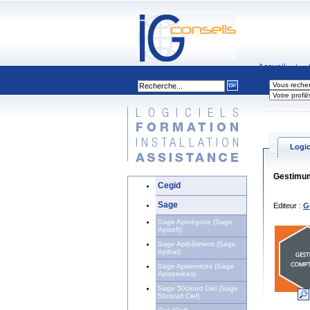
Accueil
|
Logic
Gestimum
Cegid
Sage
Editeur :
G
Sage Apinégoce (Sage
Apisoft)
Sage Apibâtiment (Sage
Apibat)
Sage Apiservices (Sage
Apiservices)
Sage 50cloud Ciel (Sage
50cloud Ciel)