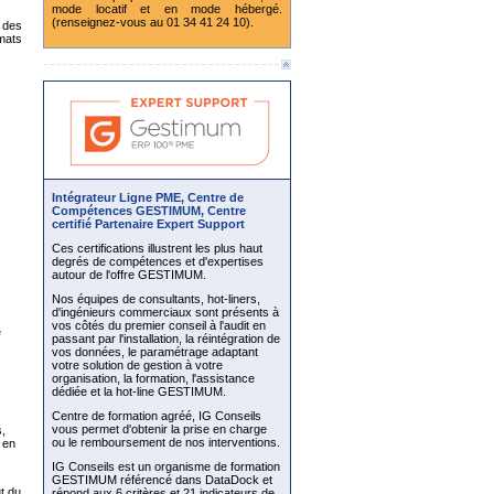
mode locatif et en mode hébergé.
(renseignez-vous au 01 34 41 24 10).
 des
mats
Intégrateur Ligne PME, Centre de
Compétences GESTIMUM, Centre
certifié Partenaire Expert Support
Ces certifications illustrent les plus haut
degrés de compétences et d'expertises
autour de l'offre GESTIMUM.
Nos équipes de consultants, hot-liners,
d'ingénieurs commerciaux sont présents à
vos côtés du premier conseil à l'audit en
e
passant par l'installation, la réintégration de
vos données, le paramétrage adaptant
votre solution de gestion à votre
organisation, la formation, l'assistance
dédiée et la hot-line GESTIMUM.
Centre de formation agréé, IG Conseils
vous permet d'obtenir la prise en charge
,
ou le remboursement de nos interventions.
 en
IG Conseils est un organisme de formation
GESTIMUM référencé dans DataDock et
ut du
répond aux 6 critères et 21 indicateurs de