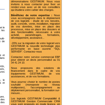
démonstrations GESTIMUM. Nous vous
invitons à nous contacter pour fixer un
rendez-vous avec un de nos conseillers
qui étudiera votre cahier des charges.
Bénéficiez de notre expertise :
Nous
vous accompagnons dans le déploiement
de vos logiciels : étude de vos besoins,
audit, conseils, vente, installation, migration
de vos données, mise en place des
et le
processus, mise en place des dossiers et
 les
des fonctionnalités nécessaire à votre
activité, paramétrages, formations,
développement, assistance...
lti-
x de
-20% sur la migration de votre logiciel vers
GESTIMUM la nouvelle technologie plus
performante en base ouverte "SQL
SERVER". Contactez-nous
e et
Contactez notre service commercial EBP
lans
pour obtenir un devis personnalisé au 01
34 41 24 10.
nts,
Nous proposons des solutions de
sés,
financement dans le cadre de vos
tures
équipements GESTIMUM, de vos
assistances, et de vos formations.
, le
Vous pourrez choisir le nombre de postes
s et
souhaité (monoposte ou réseau
multipostes), l'accompagnement au
déploiement personnalisé, la formation sur-
mesure...
ques.
Les logiciels GESTIMUM Comptabilité &
r des
GESTIMUM Gestion Commerciale CRM
r des
vous sont proposés en mode licence, en