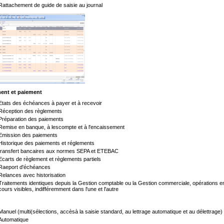
Rattachement de guide de saisie au journal
ent et paiement
Etats des échéances à payer et à recevoir
Réception des règlements
Préparation des paiements
Remise en banque, à lescompte et à l'encaissement
Emission des paiements
Historique des paiements et réglements
transfert bancaires aux normes SEPA et ETEBAC
Ecarts de règlement et règlements partiels
Raeport d'échéances
Relances avec historisation
Traitements identiques depuis la Gestion comptable ou la Gestion commerciale, opérations e
cours visibles, indifféremment dans l'une et l'autre
Manuel (multi(sélections, accèsà la saisie standard, au lettrage automatique et au délettrage)
Automatique