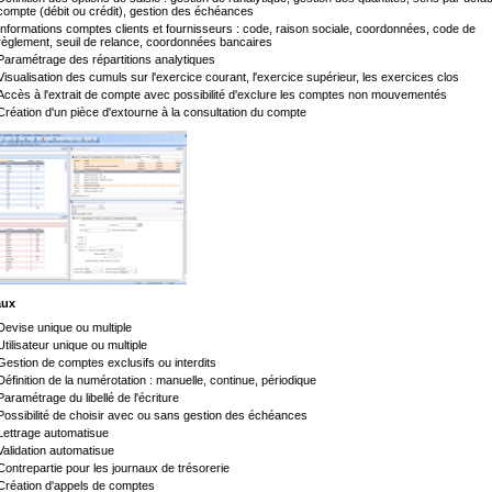
compte (débit ou crédit), gestion des échéances
Informations comptes clients et fournisseurs : code, raison sociale, coordonnées, code de
règlement, seuil de relance, coordonnées bancaires
Paramétrage des répartitions analytiques
Visualisation des cumuls sur l'exercice courant, l'exercice supérieur, les exercices clos
Accès à l'extrait de compte avec possibilité d'exclure les comptes non mouvementés
Création d'un pièce d'extourne à la consultation du compte
aux
Devise unique ou multiple
Utilisateur unique ou multiple
Gestion de comptes exclusifs ou interdits
Définition de la numérotation : manuelle, continue, périodique
Paramétrage du libellé de l'écriture
Possibilité de choisir avec ou sans gestion des échéances
Lettrage automatisue
Validation automatisue
Contrepartie pour les journaux de trésorerie
Création d'appels de comptes