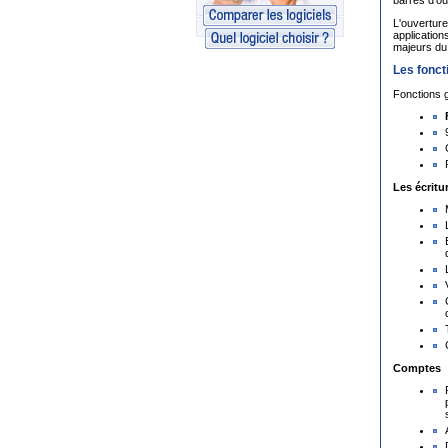
L'ouvertur
applicatio
majeurs du 
Les fonct
Fonctions g
Les écritu
Comptes