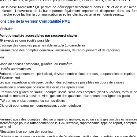
e de la base Microsoft SQL permet de développer directement dans l'ERP et de le lier avec
ns tierces. L'ouverture de la base permet également importer et d'exporter dans les for
marché et de faciliter la communication avec les clients, partenaires, fournisseurs...
ions clés de la version Comptabilité PME
énérales :
Fonctionnalités accessibles par raccourci clavier
99 exercices consécutifs possible
Cadrage des comptes paramétrable jusqu'à 15 caractères
Paramétrage des comptes généraux, auxiliaires, de regroupement et de reporting
res
Mode de saisies : standard, guidées, au kilomètre
Libellés automatiques
Ecritures d'abonnement : périodicité, devise, nombre d'occurences, suspennsion ou reprise
d'abonnement
Letrage, répartition analytique, gestion des échéances possibles en cours de saisies
Validation automatique possible des écritures après saisie
Création des guides de saisie : compte, libellé, sens des comptes (débit ou crédit), formule d
calcul ou montant à saisir ou vide, gestion des quantités, classement des lignes du guide
TVA sur les enciassements ou sur les débits
Clic droit pour extourner, contrepasser, copier, déplacer
Paramétrages des comptes : devise unique ou multiple, avec ou sans gestion des échéances
paramétrage pour le rattachement de la TVA, lettrable, rapprochable, type de report, comptes
sommeil
Affectation à un compte de reporting
Définition des options de saisie : gestion de l'analytique, gestion des quantités, sens par défa