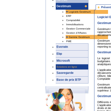
Ciel (Ciel)
Gestimum
Présent
Logiciels Gestimum
ERP
Logiciel
Comptabilité
Gestimum 
Immobilisations
Gestion Commerciale
Gestimum Co
rapprochem
Gestion d'Affaires
décaisseme
Gamme Gestimum
Gestimum C
PME
dimensionn
reporting t
Everwin
Gestimum 
Ebp
Le logicie
Microsoft
budgétaire
analytiques
Solutions en ligne
L'applicat
Sauvegarde
décaisseme
clôture, bi
Comptable (
Base de prix BTP
Gestimum C
centralisa
supérieur. 
Gestimum 
Différents 
L'applicati
droits et de
barres d'ou