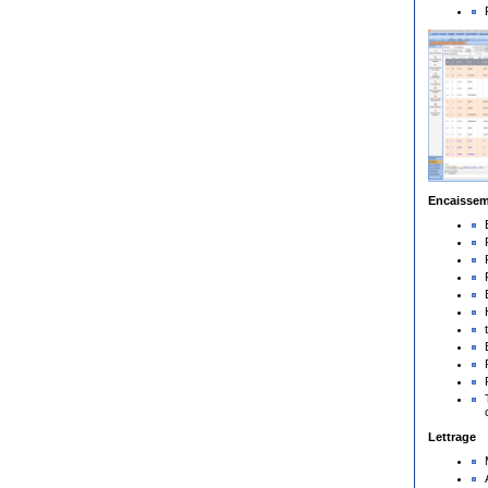
Encaissem
Lettrage