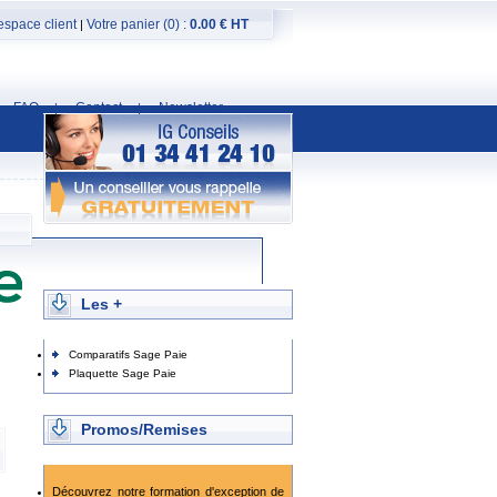
espace client
Votre panier (0) :
0.00 € HT
|
FAQ
Contact
Newsletter
|
|
Les +
Comparatifs Sage Paie
Plaquette Sage Paie
Promos/Remises
Découvrez notre formation d'exception de