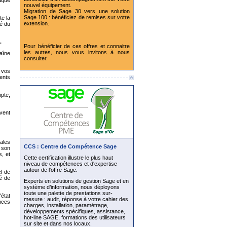
nouvel équipement.
Migration de Sage 30 vers une solution
Sage 100 : bénéficiez de remises sur votre
te la
extension.
té du
.
Pour bénéficier de ces offres et connaitre
les autres, nous vous invitons à nous
aîne
consulter.
 vos
dents
pte,
uvent
iales
CCS : Centre de Compétence Sage
à son
s, et
Cette certification illustre le plus haut
niveau de compétences et d'expertise
autour de l'offre Sage.
el de
té de
Experts en solutions de gestion Sage et en
système d’information, nous déployons
toute une palette de prestations sur-
état
mesure : audit, réponse à votre cahier des
nces
charges, installation, paramétrage,
développements spécifiques, assistance,
hot-line SAGE, formations des utilisateurs
sur site et dans nos locaux.