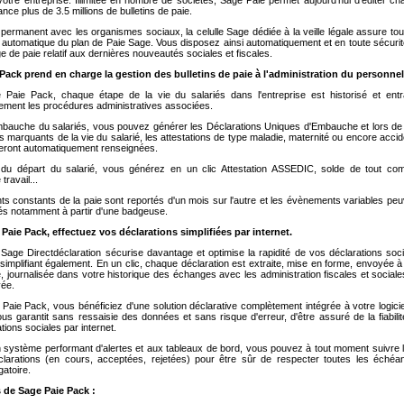
nce plus de 3.5 millions de bulletins de paie.
permanent avec les organismes sociaux, la celulle Sage dédiée à la veille légale assure tou
 automatique du plan de Paie Sage. Vous disposez ainsi automatiquement et en toute sécuri
 de paie relatif aux dernières nouveautés sociales et fiscales.
Pack prend en charge la gestion des bulletins de paie à l'administration du personnel
Paie Pack, chaque étape de la vie du salariés dans l'entreprise est historisé et entr
ement les procédures administratives associées.
'embauche du salariés, vous pouvez générer les Déclarations Uniques d'Embauche et lors de
marquants de la vie du salarié, les attestations de type maladie, maternité ou encore acci
seront automatiquement renseignées.
s du départ du salarié, vous générez en un clic Attestation ASSEDIC, solde de tout com
 travail...
s constants de la paie sont reportés d'un mois sur l'autre et les évènements variables pe
tés notamment à partir d'une badgeuse.
Paie Pack, effectuez vos déclarations simplifiées par internet.
Sage Directdéclaration sécurise davantage et optimise la rapidité de vos déclarations soc
 simplifiant également. En un clic, chaque déclaration est extraite, mise en forme, envoyée 
e, journalisée dans votre historique des échanges avec les administration fiscales et sociale
vée.
aie Pack, vous bénéficiez d'une solution déclarative complètement intégrée à votre logici
ous garantit sans ressaisie des données et sans risque d'erreur, d'être assuré de la fiabili
tions sociales par internet.
 système performant d'alertes et aux tableaux de bord, vous pouvez à tout moment suivre l'
larations (en cours, acceptées, rejetées) pour être sûr de respecter toutes les échéa
gatoire.
 de Sage Paie Pack :