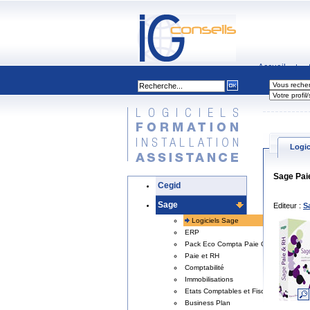
Accueil
|
Logic
Sage Pai
Cegid
Sage
Editeur :
S
Logiciels Sage
ERP
Pack Eco Compta Paie Gestion
Paie et RH
Comptabilité
Immobilisations
Etats Comptables et Fiscaux
Business Plan