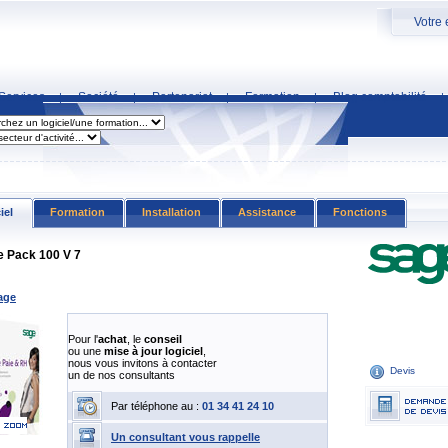
Votre 
Services
Société
Partenariat
Formation
Blog comptabilité
|
|
|
|
|
iel
Formation
Installation
Assistance
Fonctions
e Pack 100 V 7
age
Pour l'
achat
, le
conseil
ou une
mise à jour logiciel
,
nous vous invitons à contacter
Devis
un de nos consultants
Par téléphone au :
01 34 41 24 10
Un consultant vous rappelle