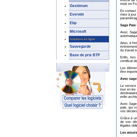
mois en Fra
Gestimum
En contact 
Everwin
mise à jour
paramétrage
Ebp
Sage Paie 
Microsoft
Avec Sage 
automatiqu
Solutions en ligne
Ainsi, à l
Sauvegarde
évènements 
du travail 
Base de prix BTP
Enfin, lor
certificat de
Les élément
être impor
Avec sage 
Le service 
tout en les
destinatair
enfin archi
Avec Sage P
paie, qui v
vos déclara
Grâce à un
de vos déc
légales obli
Les atouts