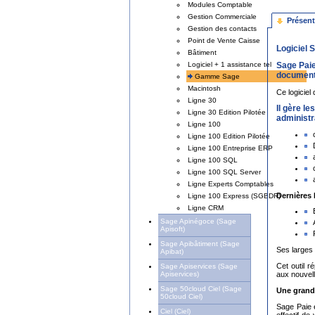
Modules Comptable
Gestion Commerciale
Présent
Gestion des contacts
Point de Vente Caisse
Logiciel 
Bâtiment
Sage Paie
Logiciel + 1 assistance tel
documents
Gamme Sage
Macintosh
Ce logiciel
Ligne 30
Il gère l
Ligne 30 Edition Pilotée
administr
Ligne 100
Ligne 100 Edition Pilotée
Ligne 100 Entreprise ERP
Ligne 100 SQL
Ligne 100 SQL Server
Ligne Experts Comptables
Dernières
Ligne 100 Express (SGBDR)
Ligne CRM
Sage Apinégoce (Sage
Apisoft)
Sage Apibâtiment (Sage
Ses larges 
Apibat)
Cet outil r
Sage Apiservices (Sage
aux nouvell
Apiservices)
Sage 50cloud Ciel (Sage
Une grande
50cloud Ciel)
Sage Paie 
Ciel (Ciel)
effectif de