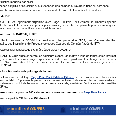
Bulletins modèles par profil.
Accès simplifié à l'historique et aux données des salariés à travers la fiche du personnel.
Nombreux automatismes pour un traitement de la paie à la fois optimal et productif.
n du DIF
ivi du DIF est également disponible avec Sage 100 Paie : des compteurs d'heures spécifi
les heures DIF acquises et prises par le salarié, des états récapitulatifs pour les managers 
native à remettre annuellement aux collaborateurs.
ité avec la DADS-U, le DIF...
 Pack propose la DADS-U à destination des partenaires TDS, des Caisses de Retr
aire, des Institutions de Prévoyance et des Caisses de Congés Payés du BTP.
place simplement la DADS-U grâce à l'Assistant DADS-U.
 DADS-U vous guide et permet en plusieurs étapes, de mettre à jour les tables et les informa
s, de vérifier les paramétrages spécifiques et de saisir a postériori les changements de situ
és. L'Assistant DADS-U permet aussi de contrôler en temps réel les données générées 
er DADS-U.
s fonctionnalités de pilotage de la paie.
s fonctions de pilotage,
Sage Paie Pack Edition Pilotée
permet aux responsables métier
ants de PME d'optimiser la performance de leur activité. Indicateurs clés et vues métiers 
 aisément : suivi de l'évolution de la masse salariale, synthèse d'indicateurs clés détaillé
CSP etc.
entreprises de plus de 100 salariés, nous vous recommandons
Sage Paie Pack +
 est compatible XP, Vista et
Windows 7
.