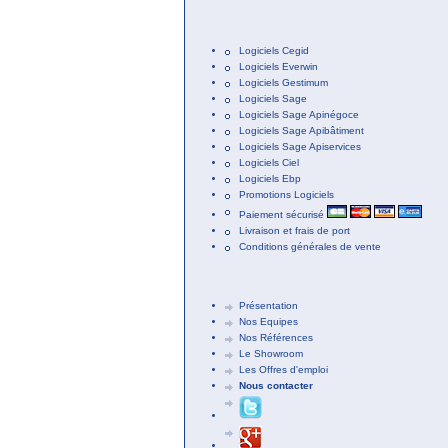
Logiciels Cegid
Logiciels Everwin
Logiciels Gestimum
Logiciels Sage
Logiciels Sage Apinégoce
Logiciels Sage Apibâtiment
Logiciels Sage Apiservices
Logiciels Ciel
Logiciels Ebp
Promotions Logiciels
Paiement sécurisé
Livraison et frais de port
Conditions générales de vente
Présentation
Nos Equipes
Nos Références
Le Showroom
Les Offres d'emploi
Nous contacter