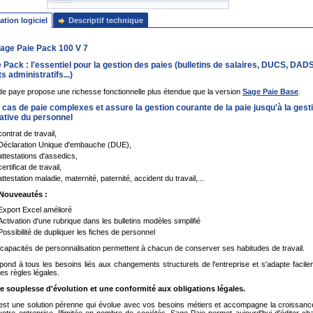
ation logiciel
Descriptif technique
Sage Paie Pack 100 V 7
 Pack : l'essentiel pour la gestion des paies (bulletins de salaires, DUCS, DADS
 administratifs...)
 de paye propose une richesse fonctionnelle plus étendue que la version
Sage Paie Base
.
es cas de paie complexes et assure la gestion courante de la paie jusqu'à la gest
ative du personnel
contrat de travail,
Déclaration Unique d'embauche (DUE),
attestations d'assedics,
certificat de travail,
attestation maladie, maternité, paternité, accident du travail,...
 Nouveautés :
Export Excel amélioré
Activation d'une rubrique dans les bulletins modèles simplifié
Possibilité de dupliquer les fiches de personnel
capacités de personnalisation permettent à chacun de conserver ses habitudes de travail.
épond à tous les besoins liés aux changements structurels de l'entreprise et s'adapte facil
es règles légales.
 souplesse d'évolution et une conformité aux obligations légales.
est une solution pérenne qui évolue avec vos besoins métiers et accompagne la croissanc
 votre entreprise. Illimitée en nombre de sociétés, Sage Paie permet aujourd'hui d'éditer c