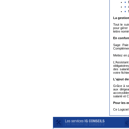
La gestio
Tout le su
pour gérer 
lettre nomi
En conform
Sage Paie
Complément
Mettez en 
L'Assistant
obligatoire
des salari
votre fichi
L'ajout de
Grâce à se
aux dirige
accessibles
salarié et 
Pour les 
Ce Logiciel