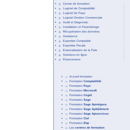
Centre de formation
Logiciel de Comptabilité
Logiciel de Paye
Logiciel Gestion Commerciale
Audit et Diagnostic
Installation et Paramétrage
Récupération des données
Assistance
Expertise Comptable
Expertise Fiscale
Externalisation de la Paie
Solutions en ligne
Financement
Accueil formation
Formation
Comptabilité
Formation
Paye
Formation
Microsoft
Formation
Cegid
Formation
Sage
Formation
Sage Apinégoce
Formation
Sage Apibâtiment
Formation
Sage Apiservices
Formation
Ciel
Formation
Ebp
Les
centres de formation