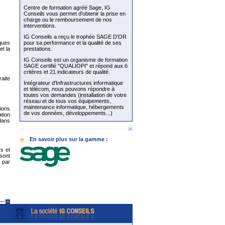
Centre de formation agréé Sage, IG
Conseils vous permet d'obtenir la prise en
charge ou le remboursement de nos
interventions.
IG Conseils a reçu le trophée SAGE D'OR
ques
pour sa performance et la qualité de ses
et la
prestations.
IG Conseils est un organisme de formation
SAGE certifié "QUALIOPI" et répond aux 6
critères et 21 indicateurs de qualité.
aite
Intégrateur d'Infrastructures informatique
et télécom, nous pouvons répondre à
toutes vos demandes (installation de votre
réseau et de tous vos équipements,
maintenance informatique, hébergements
tions
de vos données, développements...)
ation
dans
En savoir plus sur la gamme :
s et
sont
e par