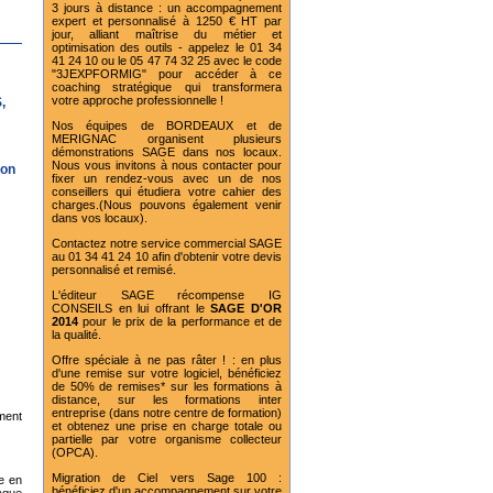
3 jours à distance : un accompagnement
expert et personnalisé à 1250 € HT par
jour, alliant maîtrise du métier et
optimisation des outils - appelez le 01 34
41 24 10 ou le 05 47 74 32 25 avec le code
"3JEXPFORMIG" pour accéder à ce
coaching stratégique qui transformera
votre approche professionnelle !
,
Nos équipes de BORDEAUX et de
MERIGNAC organisent plusieurs
démonstrations SAGE dans nos locaux.
Nous vous invitons à nous contacter pour
ion
fixer un rendez-vous avec un de nos
conseillers qui étudiera votre cahier des
charges.(Nous pouvons également venir
dans vos locaux).
Contactez notre service commercial SAGE
au 01 34 41 24 10 afin d'obtenir votre devis
personnalisé et remisé.
L'éditeur SAGE récompense IG
CONSEILS en lui offrant le
SAGE D'OR
2014
pour le prix de la performance et de
la qualité.
Offre spéciale à ne pas râter ! : en plus
d'une remise sur votre logiciel, bénéficiez
de 50% de remises* sur les formations à
distance, sur les formations inter
entreprise (dans notre centre de formation)
ement
et obtenez une prise en charge totale ou
partielle par votre organisme collecteur
(OPCA).
Migration de Ciel vers Sage 100 :
e en
bénéficiez d'un accompagnement sur votre
haque