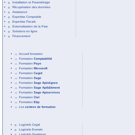
Installation et Paramétrage
Récupération des données
Assistance
Expertise Comptable
Expertise Fiscale
Externalisation de la Paie
Solutions en ligne
Financement
Accueil formation
Formation
Comptabilité
Formation
Paye
Formation
Microsoft
Formation
Cegid
Formation
Sage
Formation
Sage Apinégoce
Formation
Sage Apibâtiment
Formation
Sage Apiservices
Formation
Ciel
Formation
Ebp
Les
centres de formation
Logiciels Cegid
Logiciels Everwin
Logiciels Gestimum