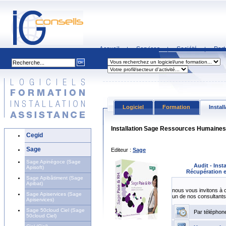
Accueil
Services
Société
Part
|
|
|
Logiciel
Formation
Instal
Installation Sage Ressources Humaines
Cegid
Sage
Editeur :
Sage
Sage Apinégoce (Sage
Audit - Inst
Apisoft)
Récupération e
Sage Apibâtiment (Sage
Apibat)
nous vous invitons à 
Sage Apiservices (Sage
un de nos consultants
Apiservices)
Sage 50cloud Ciel (Sage
Par téléphon
50cloud Ciel)