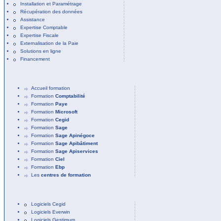
Installation et Paramétrage
Récupération des données
Assistance
Expertise Comptable
Expertise Fiscale
Externalisation de la Paie
Solutions en ligne
Financement
Accueil formation
Formation
Comptabilité
Formation
Paye
Formation
Microsoft
Formation
Cegid
Formation
Sage
Formation
Sage Apinégoce
Formation
Sage Apibâtiment
Formation
Sage Apiservices
Formation
Ciel
Formation
Ebp
Les
centres de formation
Logiciels Cegid
Logiciels Everwin
Logiciels Gestimum