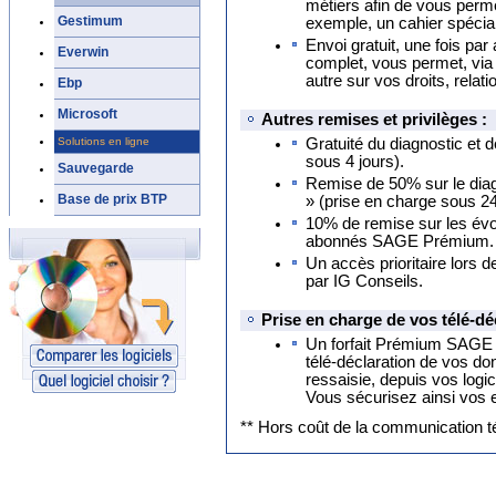
métiers afin de vous perm
Gestimum
exemple, un cahier spécial 
Envoi gratuit, une fois pa
Everwin
complet, vous permet, via 
autre sur vos droits, relati
Ebp
Microsoft
Autres remises et privilèges :
Solutions en ligne
Gratuité du diagnostic et d
sous 4 jours).
Sauvegarde
Remise de 50% sur le diagn
Base de prix BTP
» (prise en charge sous 2
10% de remise sur les évol
abonnés SAGE Prémium.
Un accès prioritaire lors 
par IG Conseils.
Prise en charge de vos télé-dé
Un forfait Prémium SAGE d
télé-déclaration de vos do
ressaisie, depuis vos log
Vous sécurisez ainsi vos 
** Hors coût de la communication t