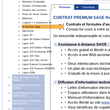
Modules Comptable
Gestion Commerciale
Premium
Classique
Gestion des contacts
Point de Vente Caisse
CONTRAT PREMIUM SAGE Res
Bâtiment
Logiciel + 1 assistance tel
Contrats et formules d'as
Gamme Sage
Consacrez-vous à votre activ
Macintosh
Ligne 30
Un ensemble indispensable et compl
Ligne 30 Edition Pilotée
Ligne 100
Assistance à distance SAGE :
Ligne 100 Edition Pilotée
Accès gratuit et illimité à
Ligne 100 Entreprise ERP
Accès à une Web assistan
Ligne 100 SQL
7.
Ligne 100 SQL Server
Deux interlocuteurs techn
Ligne Experts Comptables
Un plan de suivi technique
Ligne 100 Express (SGBDR)
Ligne CRM
Gratuité de la mises à jo
Sage Apinégoce (Sage
Apisoft)
Diffusion d'information techni
Sage Apibâtiment (Sage
Lettre d'information élect
Apibat)
Espace utilisateurs dans 
Sage Apiservices (Sage
Apiservices)
Mensuel d'informations lé
Sage 50cloud Ciel (Sage
Accès illimité au site
www.
50cloud Ciel)
Vous bénéficiez de suppl
Ciel (Ciel)