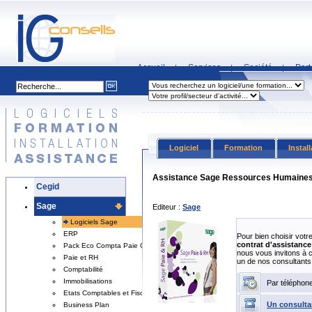
Accueil
Services
Société
Part
|
|
|
Logiciel
Formation
Instal
Assistance Sage Ressources Humaines
Cegid
Sage
Editeur :
Sage
Logiciels Sage
ERP
Pour bien choisir votr
contrat d'assistance 
Pack Eco Compta Paie Gestion
nous vous invitons à 
Paie et RH
un de nos consultants
Comptabilité
Immobilisations
Par téléphon
Etats Comptables et Fiscaux
Un consulta
Business Plan