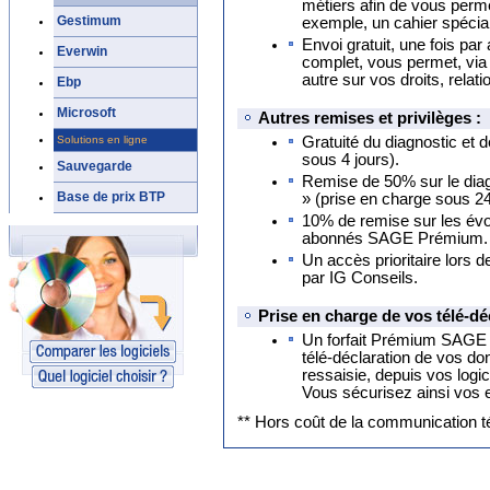
métiers afin de vous perm
Gestimum
exemple, un cahier spécial 
Envoi gratuit, une fois pa
Everwin
complet, vous permet, via 
autre sur vos droits, relati
Ebp
Microsoft
Autres remises et privilèges :
Solutions en ligne
Gratuité du diagnostic et d
sous 4 jours).
Sauvegarde
Remise de 50% sur le diagn
Base de prix BTP
» (prise en charge sous 2
10% de remise sur les évol
abonnés SAGE Prémium.
Un accès prioritaire lors 
par IG Conseils.
Prise en charge de vos télé-dé
Un forfait Prémium SAGE d
télé-déclaration de vos do
ressaisie, depuis vos log
Vous sécurisez ainsi vos 
** Hors coût de la communication t