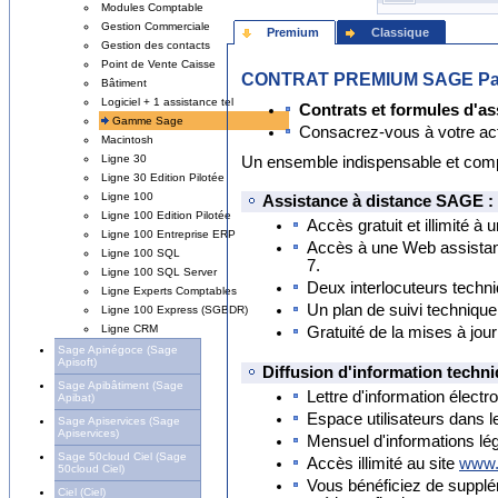
Modules Comptable
Gestion Commerciale
Premium
Classique
Gestion des contacts
Point de Vente Caisse
CONTRAT PREMIUM SAGE Paie 
Bâtiment
Logiciel + 1 assistance tel
Contrats et formules d'as
Gamme Sage
Consacrez-vous à votre activ
Macintosh
Ligne 30
Un ensemble indispensable et compl
Ligne 30 Edition Pilotée
Ligne 100
Assistance à distance SAGE :
Ligne 100 Edition Pilotée
Accès gratuit et illimité à
Ligne 100 Entreprise ERP
Accès à une Web assistan
Ligne 100 SQL
7.
Ligne 100 SQL Server
Deux interlocuteurs techn
Ligne Experts Comptables
Un plan de suivi technique
Ligne 100 Express (SGBDR)
Ligne CRM
Gratuité de la mises à jour
Sage Apinégoce (Sage
Apisoft)
Diffusion d'information techni
Sage Apibâtiment (Sage
Lettre d'information élect
Apibat)
Espace utilisateurs dans 
Sage Apiservices (Sage
Apiservices)
Mensuel d'informations lé
Sage 50cloud Ciel (Sage
Accès illimité au site
www.
50cloud Ciel)
Vous bénéficiez de suppl
Ciel (Ciel)