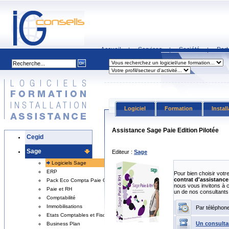
Accueil
Services
Société
Part
|
|
|
Logiciel
Formation
Instal
Assistance Sage Paie Edition Pilotée
Cegid
Sage
Editeur :
Sage
Logiciels Sage
ERP
Pour bien choisir votr
contrat d'assistance 
Pack Eco Compta Paie Gestion
nous vous invitons à 
Paie et RH
un de nos consultants
Comptabilité
Immobilisations
Par téléphon
Etats Comptables et Fiscaux
Un consulta
Business Plan