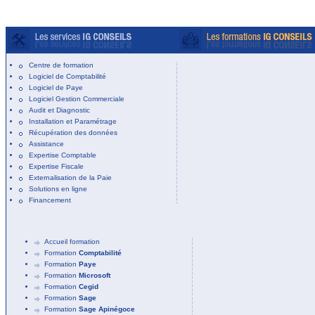
Centre de formation
Logiciel de Comptabilité
Logiciel de Paye
Logiciel Gestion Commerciale
Audit et Diagnostic
Installation et Paramétrage
Récupération des données
Assistance
Expertise Comptable
Expertise Fiscale
Externalisation de la Paie
Solutions en ligne
Financement
Accueil formation
Formation
Comptabilité
Formation
Paye
Formation
Microsoft
Formation
Cegid
Formation
Sage
Formation
Sage Apinégoce