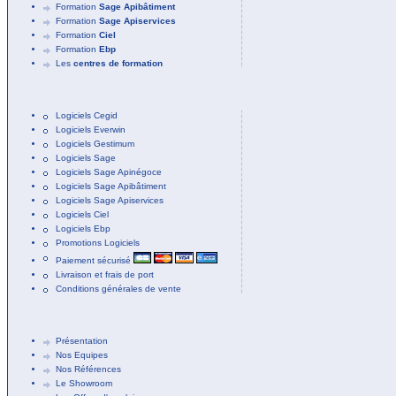
Formation
Sage Apibâtiment
Formation
Sage Apiservices
Formation
Ciel
Formation
Ebp
Les
centres de formation
Logiciels Cegid
Logiciels Everwin
Logiciels Gestimum
Logiciels Sage
Logiciels Sage Apinégoce
Logiciels Sage Apibâtiment
Logiciels Sage Apiservices
Logiciels Ciel
Logiciels Ebp
Promotions Logiciels
Paiement sécurisé
Livraison et frais de port
Conditions générales de vente
Présentation
Nos Equipes
Nos Références
Le Showroom