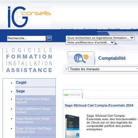
Accueil
Services
Société
Part
|
|
|
Comptabilité
Cegid
Sage
Sage Apinégoce (Sage
Apisoft)
Sage 50cloud Ciel Compta Essentials 2024
Sage Apibâtiment (Sage
Apibat)
Sage 50cloud Ciel Compta
Sage Apiservices (Sage
Essentials avec des fonctionnalités
Apiservices)
de Cloud est un des logiciels de
comptabilité préféré des petites
Sage 50cloud Ciel (Sage
entreprises
50cloud Ciel)