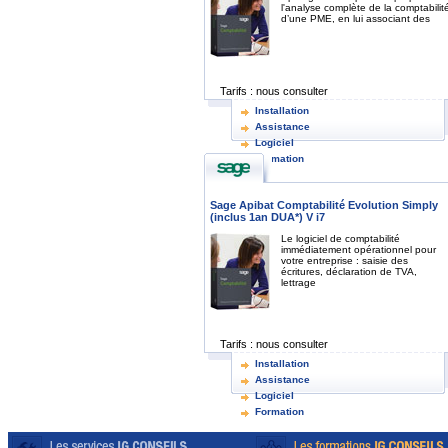
l'analyse complète de la comptabilit
d’une PME, en lui associant des
Tarifs :
nous consulter
Installation
Assistance
Logiciel
Formation
Sage Apibat Comptabilité Evolution Simply
(inclus 1an DUA*) V i7
Le logiciel de comptabilité
immédiatement opérationnel pour
votre entreprise : saisie des
écritures, déclaration de TVA,
lettrage
Tarifs :
nous consulter
Installation
Assistance
Logiciel
Formation