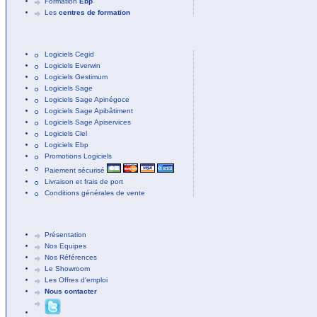
Formation
Ebp
Les
centres de formation
Logiciels Cegid
Logiciels Everwin
Logiciels Gestimum
Logiciels Sage
Logiciels Sage Apinégoce
Logiciels Sage Apibâtiment
Logiciels Sage Apiservices
Logiciels Ciel
Logiciels Ebp
Promotions Logiciels
Paiement sécurisé
Livraison et frais de port
Conditions générales de vente
Présentation
Nos Equipes
Nos Références
Le Showroom
Les Offres d'emploi
Nous contacter