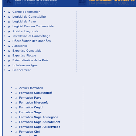
Centre de formation
Logiciel de Comptabilité
Logiciel de Paye
Logiciel Gestion Commerciale
Audit et Diagnostic
Installation et Paramétrage
Récupération des données
Assistance
Expertise Comptable
Expertise Fiscale
Externalisation de la Paie
Solutions en ligne
Financement
Accueil formation
Formation
Comptabilité
Formation
Paye
Formation
Microsoft
Formation
Cegid
Formation
Sage
Formation
Sage Apinégoce
Formation
Sage Apibâtiment
Formation
Sage Apiservices
Formation
Ciel