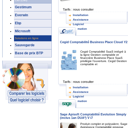
Ciel (Ciel)
Gestimum
Tarifs :
nous consulter
Everwin
Installation
Assistance
Ebp
Logiciel
Formation
Microsoft
Solutions en ligne
Cegid Comptabilité Business Place Cloud Y2
Sauvegarde
Cegid Comptabilité SaaS intégré à
Base de prix BTP
la ligne Gestion comptable et
financière Business Place SaaS
privilégie l'ouverture. Cegid Gestion
comptable et
Tarifs :
nous consulter
Installation
Assistance
Logiciel
Formation
Sage Apisoft Comptabilité Evolution Simply
(inclus 1an DUA*) V i7
Produit complet et polyvalent, Sage
Apinégoce Comptabilité propose