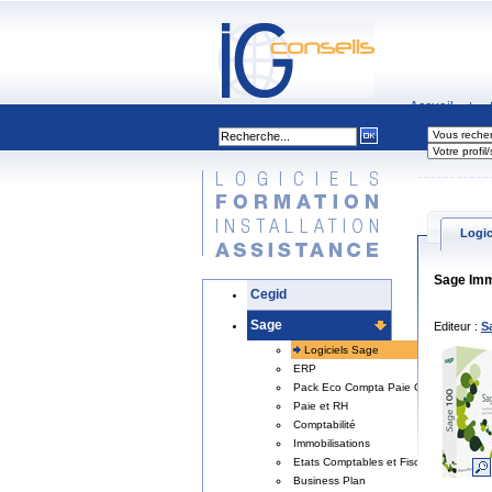
Accueil
|
Logic
Sage Imm
Cegid
Sage
Editeur :
S
Logiciels Sage
ERP
Pack Eco Compta Paie Gestion
Paie et RH
Comptabilité
Immobilisations
Etats Comptables et Fiscaux
Business Plan