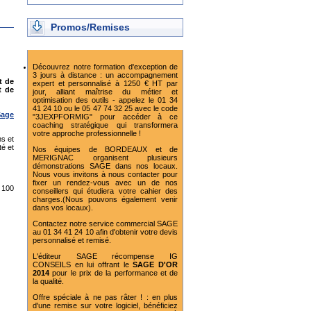
Promos/Remises
Découvrez notre formation d'exception de
3 jours à distance : un accompagnement
t de
expert et personnalisé à 1250 € HT par
t de
jour, alliant maîtrise du métier et
optimisation des outils - appelez le 01 34
41 24 10 ou le 05 47 74 32 25 avec le code
Sage
"3JEXPFORMIG" pour accéder à ce
coaching stratégique qui transformera
votre approche professionnelle !
ns et
té et
Nos équipes de BORDEAUX et de
MERIGNAC organisent plusieurs
démonstrations SAGE dans nos locaux.
Nous vous invitons à nous contacter pour
fixer un rendez-vous avec un de nos
 100
conseillers qui étudiera votre cahier des
charges.(Nous pouvons également venir
dans vos locaux).
Contactez notre service commercial SAGE
au 01 34 41 24 10 afin d'obtenir votre devis
personnalisé et remisé.
L'éditeur SAGE récompense IG
CONSEILS en lui offrant le
SAGE D'OR
2014
pour le prix de la performance et de
la qualité.
Offre spéciale à ne pas râter ! : en plus
d'une remise sur votre logiciel, bénéficiez