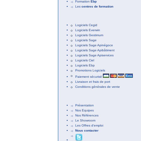
Formation
Ebp
Les
centres de formation
Logiciels Cegid
Logiciels Everwin
Logiciels Gestimum
Logiciels Sage
Logiciels Sage Apinégoce
Logiciels Sage Apibâtiment
Logiciels Sage Apiservices
Logiciels Ciel
Logiciels Ebp
Promotions Logiciels
Paiement sécurisé
Livraison et frais de port
Conditions générales de vente
Présentation
Nos Equipes
Nos Références
Le Showroom
Les Offres d'emploi
Nous contacter