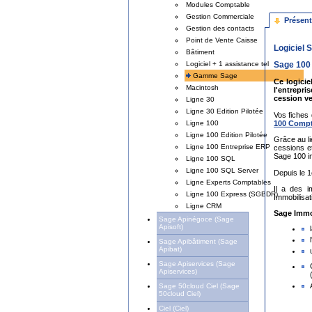
Modules Comptable
Gestion Commerciale
Présent
Gestion des contacts
Point de Vente Caisse
Logiciel 
Bâtiment
Sage 100 
Logiciel + 1 assistance tel
Gamme Sage
Ce logici
Macintosh
l'entrepr
cession v
Ligne 30
Ligne 30 Edition Pilotée
Vos fiches 
100 Compt
Ligne 100
Ligne 100 Edition Pilotée
Grâce au li
Ligne 100 Entreprise ERP
cessions et
Sage 100 im
Ligne 100 SQL
Ligne 100 SQL Server
Depuis le 1
Ligne Experts Comptables
Il a des i
Ligne 100 Express (SGBDR)
Immobilisa
Ligne CRM
Sage Immo
Sage Apinégoce (Sage
Apisoft)
Sage Apibâtiment (Sage
Apibat)
Sage Apiservices (Sage
Apiservices)
Sage 50cloud Ciel (Sage
50cloud Ciel)
Ciel (Ciel)