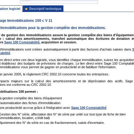
ation logiciel
Descriptif technique
Sage Immobilisations 100 c V 11
Immobilisations pour la gestion complète des immobilisations.
el de gestion des immobilisations assure la gestion complète des biens d'équipemen
ise : calcul des amortissements, transfert automatique des écritures de dotation e
ers
Sage 100 Comptabilité
, acquisition et cession.
d'immobilisations sont créées automatiquement à partir des factures d'achats saisies dans
abilité
.
en direct entre ces deux logiciels, vous identifiez chaque immobilisation, suivez les acquisitio
 établissez des budgets de prévisions de charges. Le lien direct entre Sage 100 Comptabili
mobilisations vous permet de gagner en productivité et de fiabiliser l'information.
er janvier 2005, le règlement CRC 2002.10 concerne toutes les entreprises.
mpacts majeurs sur le calcul des amortissements et de dépréciation des actifs. Sage
tions est conforme au CRC 2002.10.
bilisations 100 permet :
la gestion complète des biens d'équipement
l'automatisation des fiches d'immobilisation
une productivité accrue grâce à l'intégration avec
Sage 100 Comptabilité
Gestion des N° série, affectation des N° de série par unité sur tout type de fiche de bien
(immobilisation, location, crédit bail)
Ajustement des N° de série en cas de fractionnement, saisie d’inventaire.