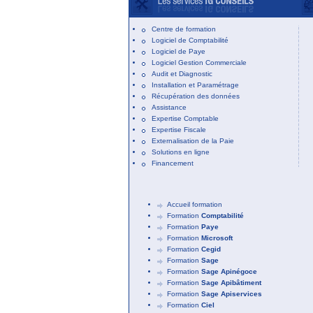
Centre de formation
Logiciel de Comptabilité
Logiciel de Paye
Logiciel Gestion Commerciale
Audit et Diagnostic
Installation et Paramétrage
Récupération des données
Assistance
Expertise Comptable
Expertise Fiscale
Externalisation de la Paie
Solutions en ligne
Financement
Accueil formation
Formation
Comptabilité
Formation
Paye
Formation
Microsoft
Formation
Cegid
Formation
Sage
Formation
Sage Apinégoce
Formation
Sage Apibâtiment
Formation
Sage Apiservices
Formation
Ciel