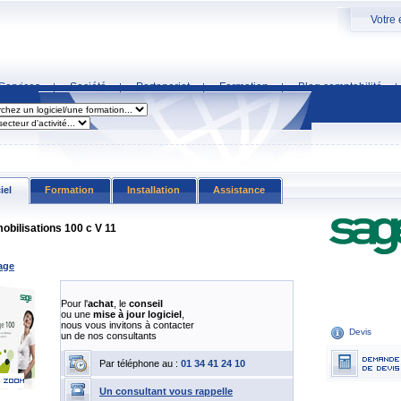
Votre 
Services
Société
Partenariat
Formation
Blog comptabilité
|
|
|
|
|
iel
Formation
Installation
Assistance
obilisations 100 c V 11
age
Pour l'
achat
, le
conseil
ou une
mise à jour logiciel
,
nous vous invitons à contacter
Devis
un de nos consultants
Par téléphone au :
01 34 41 24 10
Un consultant vous rappelle