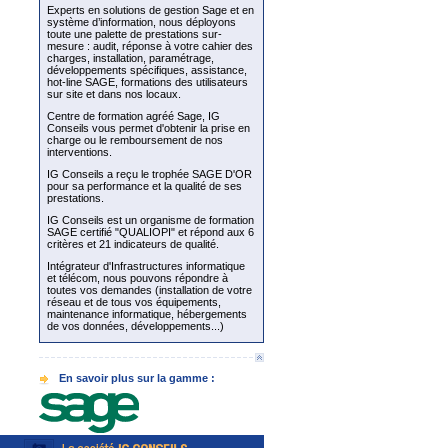
Experts en solutions de gestion Sage et en
système d’information, nous déployons
toute une palette de prestations sur-
mesure : audit, réponse à votre cahier des
charges, installation, paramétrage,
développements spécifiques, assistance,
hot-line SAGE, formations des utilisateurs
sur site et dans nos locaux.
Centre de formation agréé Sage, IG
Conseils vous permet d'obtenir la prise en
charge ou le remboursement de nos
interventions.
IG Conseils a reçu le trophée SAGE D'OR
pour sa performance et la qualité de ses
prestations.
IG Conseils est un organisme de formation
SAGE certifié "QUALIOPI" et répond aux 6
critères et 21 indicateurs de qualité.
Intégrateur d'Infrastructures informatique
et télécom, nous pouvons répondre à
toutes vos demandes (installation de votre
réseau et de tous vos équipements,
maintenance informatique, hébergements
de vos données, développements...)
En savoir plus sur la gamme :