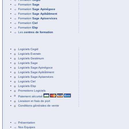
Formation
Sage
Formation
Sage Apinégoce
Formation
Sage Apibâtiment
Formation
Sage Apiservices
Formation
Ciel
Formation
Ebp
Les
centres de formation
Logiciels Cegid
Logiciels Everwin
Logiciels Gestimum
Logiciels Sage
Logiciels Sage Apinégoce
Logiciels Sage Apibâtiment
Logiciels Sage Apiservices
Logiciels Ciel
Logiciels Ebp
Promotions Logiciels
Paiement sécurisé
Livraison et frais de port
Conditions générales de vente
Présentation
Nos Equipes