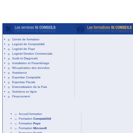
Centre de formation
Logiciel de Comptabilité
Logiciel de Paye
Logiciel Gestion Commerciale
Audit et Diagnostic
Installation et Paramétrage
Récupération des données
Assistance
Expertise Comptable
Expertise Fiscale
Externalisation de la Paie
Solutions en ligne
Financement
Accueil formation
Formation
Comptabilité
Formation
Paye
Formation
Microsoft
Formation
Cegid