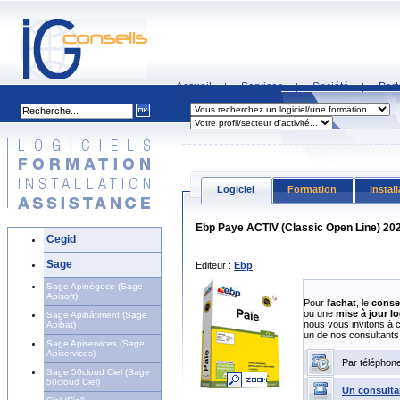
Accueil
Services
Société
Part
|
|
|
Logiciel
Formation
Instal
Ebp Paye ACTIV (Classic Open Line) 20
Cegid
Sage
Editeur :
Ebp
Sage Apinégoce (Sage
Apisoft)
Pour l'
achat
, le
conse
ou une
mise à jour lo
Sage Apibâtiment (Sage
nous vous invitons à 
Apibat)
un de nos consultants
Sage Apiservices (Sage
Apiservices)
Par téléphon
Sage 50cloud Ciel (Sage
50cloud Ciel)
Un consulta