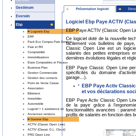
Ciel (Ciel)
Gestimum
Présentation logiciel
Desc
Everwin
Logiciel Ebp Paye ACTIV (Clas
Ebp
EBP Paye ACTIV (Classic Open Li
Logiciels Ebp
ERP
Ce logiciel doté de la nouvelle te
Pack Eco Compta Paie Gestion
facilement vos bulletins de pay
Paie et RH
Classic Open Line est un logicie
Comptabilité
salariés des petites entreprises e
dernières évolutions légales et rég
Immobilisations
Etats Comptables et Fiscaux
EBP Paye Classic Open Line perme
Business Plan
spécificités du domaine d’activi
Gestion Commerciale
garage…).
Gestion des contacts
Point de Vente Caisse
EBP Paye Activ Classic 
Association
et vos déclarations soci
Bâtiment
Immobilier
EBP Paye Activ Classic Open Line p
Automobile
de la paye grâce à l’ergonomie
Logiciel + 1 assistance tel
fonctionnalités avancées : paramét
profils de salariés en fonction des b
Anciennes versions
Gamme Ebp
ACTIV (Classic Open Line)
ACTIV (Classic O.L. Cloud)
PRO Open Line