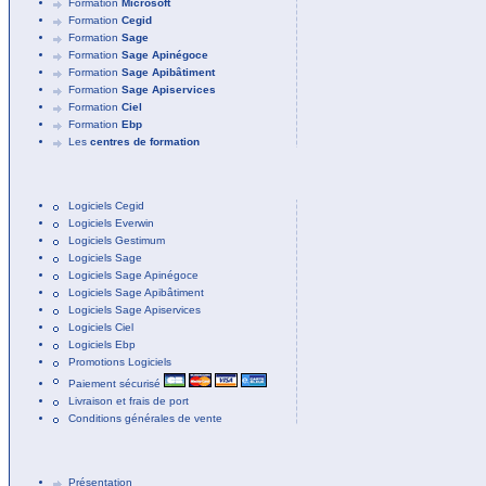
Formation
Microsoft
Formation
Cegid
Formation
Sage
Formation
Sage Apinégoce
Formation
Sage Apibâtiment
Formation
Sage Apiservices
Formation
Ciel
Formation
Ebp
Les
centres de formation
Logiciels Cegid
Logiciels Everwin
Logiciels Gestimum
Logiciels Sage
Logiciels Sage Apinégoce
Logiciels Sage Apibâtiment
Logiciels Sage Apiservices
Logiciels Ciel
Logiciels Ebp
Promotions Logiciels
Paiement sécurisé
Livraison et frais de port
Conditions générales de vente
Présentation