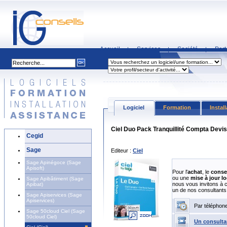
Accueil
Services
Société
Part
|
|
|
Logiciel
Formation
Instal
Ciel Duo Pack Tranquillité Compta Devis
Cegid
Sage
Editeur :
Ciel
Sage Apinégoce (Sage
Apisoft)
Pour l'
achat
, le
conse
ou une
mise à jour lo
Sage Apibâtiment (Sage
nous vous invitons à 
Apibat)
un de nos consultants
Sage Apiservices (Sage
Apiservices)
Par téléphon
Sage 50cloud Ciel (Sage
50cloud Ciel)
Un consulta