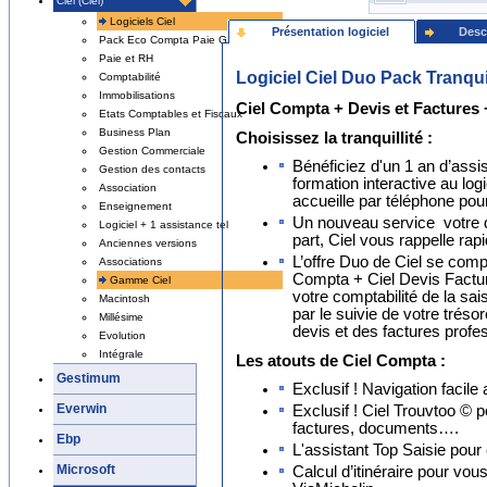
Ciel (Ciel)
Logiciels Ciel
Présentation logiciel
Desc
Pack Eco Compta Paie Gestion
Paie et RH
Logiciel Ciel Duo Pack Tranqui
Comptabilité
Immobilisations
Ciel Compta + Devis et Factures 
Etats Comptables et Fiscaux
Business Plan
Choisissez la tranquillité :
Gestion Commerciale
Bénéficiez d'un 1 an d’assis
Gestion des contacts
formation interactive au log
Association
accueille par téléphone pou
Enseignement
Un nouveau service votre d
Logiciel + 1 assistance tel
part, Ciel vous rappelle rap
Anciennes versions
L’offre Duo de Ciel se comp
Associations
Compta + Ciel Devis Factur
Gamme Ciel
votre comptabilité de la sai
Macintosh
par le suivie de votre tréso
Millésime
devis et des factures profe
Evolution
Intégrale
Les atouts de Ciel Compta :
Gestimum
Exclusif ! Navigation facile 
Everwin
Exclusif ! Ciel Trouvtoo © po
factures, documents….
Ebp
L'assistant Top Saisie pour
Microsoft
Calcul d’itinéraire pour vo