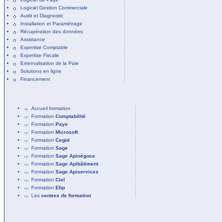
Logiciel Gestion Commerciale
Audit et Diagnostic
Installation et Paramétrage
Récupération des données
Assistance
Expertise Comptable
Expertise Fiscale
Externalisation de la Paie
Solutions en ligne
Financement
Accueil formation
Formation
Comptabilité
Formation
Paye
Formation
Microsoft
Formation
Cegid
Formation
Sage
Formation
Sage Apinégoce
Formation
Sage Apibâtiment
Formation
Sage Apiservices
Formation
Ciel
Formation
Ebp
Les
centres de formation