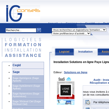
Accueil
Services
Société
Part
|
|
|
Logiciel
Installation
Assis
Installation Solutions en ligne Paye Lig
Cegid
Sage
Editeur :
Solutions en ligne
Sage Apinégoce (Sage
Audit - Inst
Apisoft)
Récupération e
Sage Apibâtiment (Sage
Apibat)
nous vous invitons à 
Sage Apiservices (Sage
un de nos consultants
Apiservices)
Sage 50cloud Ciel (Sage
Par téléphon
50cloud Ciel)