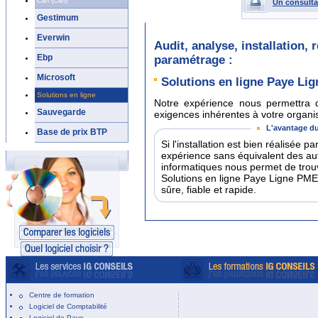
Ciel (Ciel)
Un consulta
Gestimum
Everwin
Audit, analyse, installation,
Ebp
paramétrage :
Microsoft
Solutions en ligne Paye Li
Solutions en ligne
Notre expérience nous permettra d
Sauvegarde
exigences inhérentes à votre organisa
L'avantage du
Base de prix BTP
Si l'installation est bien réalisée p
expérience sans équivalent des a
informatiques nous permet de trouv
Solutions en ligne Paye Ligne PME
sûre, fiable et rapide.
Centre de formation
Logiciel de Comptabilité
Logiciel de Paye