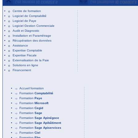
Centre de formation
Logiciel de Comptabilité
Logiciel de Paye
Logiciel Gestion Commerciale
Audit et Diagnostic
Installation et Paramétrage
Récupération des données
Assistance
Expertise Comptable
Expertise Fiscale
Externalisation de la Paie
Solutions en ligne
Financement
Accueil formation
Formation
Comptabilité
Formation
Paye
Formation
Microsoft
Formation
Cegid
Formation
Sage
Formation
Sage Apinégoce
Formation
Sage Apibâtiment
Formation
Sage Apiservices
Formation
Ciel
Formation
Ebp