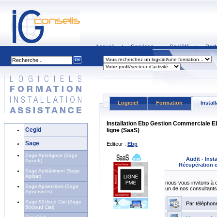
Accueil
Services
Société
Part
|
|
|
Logiciel
Formation
Instal
Installation Ebp Gestion Commerciale E
Cegid
ligne (SaaS)
Sage
Editeur :
Ebp
Sage Apinégoce (Sage
Audit - Inst
Apisoft)
Récupération e
Sage Apibâtiment (Sage
Apibat)
nous vous invitons à 
Sage Apiservices (Sage
un de nos consultants
Apiservices)
Sage 50cloud Ciel (Sage
Par téléphon
50cloud Ciel)