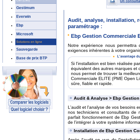
Ciel (Ciel)
Un consulta
Gestimum
Everwin
Audit, analyse, installation,
Ebp
paramétrage :
Microsoft
Ebp Gestion Commerciale 
Solutions en ligne
Notre expérience nous permettra d
Sauvegarde
exigences inhérentes à votre organisa
L'avantage du
Base de prix BTP
Si l'installation est bien réalisée 
équivalent des autres marques et 
nous permet de trouver la meilleur
Commerciale ELITE (PME Open Line
sûre, fiable et rapide.
Audit & Analyse > Ebp Gestio
L'audit et l'analyse de vos besoins e
nos techniciens et consultants de 
parfait fonctionnement de Ebp Ge
de l'intégrer à votre système informat
Installation de Ebp Gestion C
Après l'audit en vue de l'install