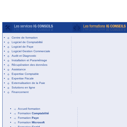
Centre de formation
Logiciel de Comptabilité
Logiciel de Paye
Logiciel Gestion Commerciale
Audit et Diagnostic
Installation et Paramétrage
Récupération des données
Assistance
Expertise Comptable
Expertise Fiscale
Externalisation de la Paie
Solutions en ligne
Financement
Accueil formation
Formation
Comptabilité
Formation
Paye
Formation
Microsoft
Formation
Cegid