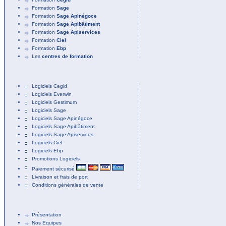
Formation
Sage
Formation
Sage Apinégoce
Formation
Sage Apibâtiment
Formation
Sage Apiservices
Formation
Ciel
Formation
Ebp
Les
centres de formation
Logiciels Cegid
Logiciels Everwin
Logiciels Gestimum
Logiciels Sage
Logiciels Sage Apinégoce
Logiciels Sage Apibâtiment
Logiciels Sage Apiservices
Logiciels Ciel
Logiciels Ebp
Promotions Logiciels
Paiement sécurisé
Livraison et frais de port
Conditions générales de vente
Présentation
Nos Equipes