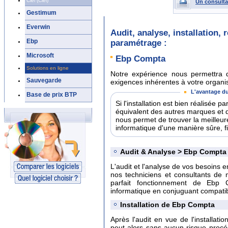
Ciel (Ciel)
Un consulta
Gestimum
Everwin
Audit, analyse, installation,
Ebp
paramétrage :
Microsoft
Ebp Compta
Solutions en ligne
Notre expérience nous permettra d
Sauvegarde
exigences inhérentes à votre organisa
L'avantage du
Base de prix BTP
Si l'installation est bien réalisée 
équivalent des autres marques et 
nous permet de trouver la meilleur
informatique d'une manière sûre, fi
Audit & Analyse > Ebp Compta
L'audit et l'analyse de vos besoins e
nos techniciens et consultants de 
parfait fonctionnement de Ebp 
informatique en conjuguant compatibili
Installation de Ebp Compta
Après l'audit en vue de l'installati
peut alors sans aucun risque procé