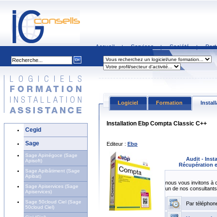
Accueil
Services
Société
Part
|
|
|
Logiciel
Formation
Instal
Installation Ebp Compta Classic C++
Cegid
Sage
Editeur :
Ebp
Sage Apinégoce (Sage
Audit - Inst
Apisoft)
Récupération e
Sage Apibâtiment (Sage
Apibat)
nous vous invitons à 
Sage Apiservices (Sage
un de nos consultants
Apiservices)
Sage 50cloud Ciel (Sage
Par téléphon
50cloud Ciel)