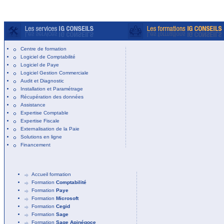
Centre de formation
Logiciel de Comptabilité
Logiciel de Paye
Logiciel Gestion Commerciale
Audit et Diagnostic
Installation et Paramétrage
Récupération des données
Assistance
Expertise Comptable
Expertise Fiscale
Externalisation de la Paie
Solutions en ligne
Financement
Accueil formation
Formation
Comptabilité
Formation
Paye
Formation
Microsoft
Formation
Cegid
Formation
Sage
Formation
Sage Apinégoce