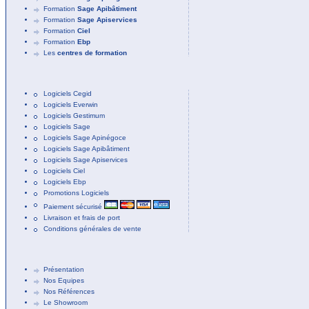
Formation
Sage Apibâtiment
Formation
Sage Apiservices
Formation
Ciel
Formation
Ebp
Les
centres de formation
Logiciels Cegid
Logiciels Everwin
Logiciels Gestimum
Logiciels Sage
Logiciels Sage Apinégoce
Logiciels Sage Apibâtiment
Logiciels Sage Apiservices
Logiciels Ciel
Logiciels Ebp
Promotions Logiciels
Paiement sécurisé
Livraison et frais de port
Conditions générales de vente
Présentation
Nos Equipes
Nos Références
Le Showroom