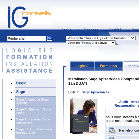
Accueil
Services
Société
Part
|
|
|
Logiciel
Formation
Instal
Installation Sage Apiservices Comptabil
Cegid
1an DUA*)
Sage
Editeur :
Sage Apiservices
Sage Apinégoce (Sage
Audit - Inst
Apisoft)
Récupération e
Sage Apibâtiment (Sage
Apibat)
nous vous invitons à 
Sage Apiservices (Sage
un de nos consultants
Apiservices)
Sage 50cloud Ciel (Sage
Par téléphon
50cloud Ciel)