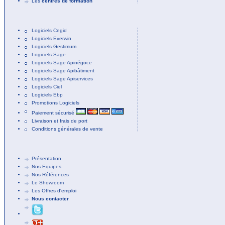
Les
centres de formation
Logiciels Cegid
Logiciels Everwin
Logiciels Gestimum
Logiciels Sage
Logiciels Sage Apinégoce
Logiciels Sage Apibâtiment
Logiciels Sage Apiservices
Logiciels Ciel
Logiciels Ebp
Promotions Logiciels
Paiement sécurisé
Livraison et frais de port
Conditions générales de vente
Présentation
Nos Equipes
Nos Références
Le Showroom
Les Offres d'emploi
Nous contacter