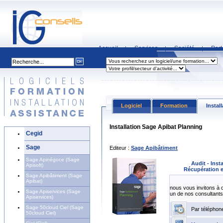
Accueil
Services
Société
Part
|
|
|
Logiciel
Formation
Instal
Installation Sage Apibat Planning
Cegid
Sage
Editeur :
Sage Apibâtiment
Sage Apinégoce (Sage
Audit - Inst
Apisoft)
Récupération e
Sage Apibâtiment (Sage
Apibat)
nous vous invitons à 
Sage Apiservices (Sage
un de nos consultants
Apiservices)
Sage 50cloud Ciel (Sage
Par téléphon
50cloud Ciel)