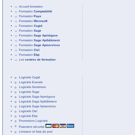
Accueil formation
Formation
Comptabilité
Formation
Paye
Formation
Microsoft
Formation
Cegid
Formation
Sage
Formation
Sage Apinégoce
Formation
Sage Apibâtiment
Formation
Sage Apiservices
Formation
Ciel
Formation
Ebp
Les
centres de formation
Logiciels Cegid
Logiciels Everwin
Logiciels Gestimum
Logiciels Sage
Logiciels Sage Apinégoce
Logiciels Sage Apibâtiment
Logiciels Sage Apiservices
Logiciels Ciel
Logiciels Ebp
Promotions Logiciels
Paiement sécurisé
Livraison et frais de port