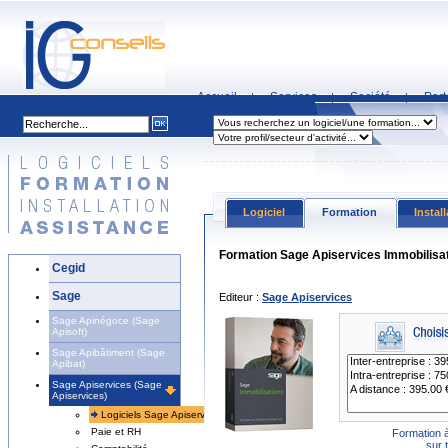
Accueil
Services
Société
Part
|
|
|
Logiciel
Formation
Instal
Formation Sage Apiservices Immobilisa
Cegid
Sage
Editeur :
Sage Apiservices
Sage Apinégoce (Sage
Apisoft)
Sage Apibâtiment (Sage
Apibat)
Sage Apiservices (Sage
Apiservices)
Logiciels Sage Apiservices
Paie et RH
Formation à
sur 