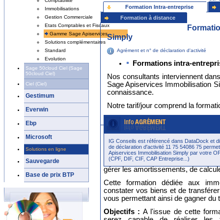
Comptabilité
Formation Intra-entreprise
Immobilisations
Gestion Commerciale
Formation à distance
Etats Comptables et Fiscaux
Formatio
Gamme Sage Apiservices
Simply
Solutions complémentaires
Agrément et n° de déclaration d'activité
Standard
Evolution
Formations intra-entrepri
Sage 50cloud Ciel (Sage
50cloud Ciel)
Nos consultants interviennent dan
Sage Apiservices Immobilisation S
Ciel (Ciel)
connaissance.
Gestimum
Notre tarif/jour comprend la format
Everwin
-----------------------------------------------
Ebp
Microsoft
Sage Apiservices Immobilisation Simply
IG Conseils est référencé dans DataDock et d
de déclaration d'activité 11 75 54086 75 permet
Solutions en ligne
Apiservices Immobilisation Simply par votre OP
(CPF, DIF, CIF, CAP Entreprise...)
La formation sur le logiciel Sage 
Sauvegarde
gérer les amortissements, de calcule
Base de prix BTP
Cette formation dédiée aux immo
constater vos biens et de transfére
vous permettant ainsi de gagner du
Objectifs :
A l'issue de cette form
serez capable de réaliser les 