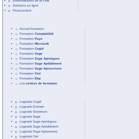
Externalisation de la Paie
Solutions en ligne
Financement
Accueil formation
Formation
Comptabilité
Formation
Paye
Formation
Microsoft
Formation
Cegid
Formation
Sage
Formation
Sage Apinégoce
Formation
Sage Apibâtiment
Formation
Sage Apiservices
Formation
Ciel
Formation
Ebp
Les
centres de formation
Logiciels Cegid
Logiciels Everwin
Logiciels Gestimum
Logiciels Sage
Logiciels Sage Apinégoce
Logiciels Sage Apibâtiment
Logiciels Sage Apiservices
Logiciels Ciel