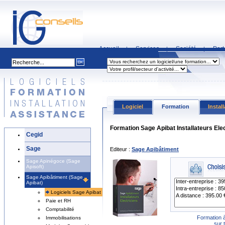
Accueil
Services
Société
Part
|
|
|
Logiciel
Formation
Instal
Formation Sage Apibat Installateurs Ele
Cegid
Sage
Editeur :
Sage Apibâtiment
Sage Apinégoce (Sage
Apisoft)
Sage Apibâtiment (Sage
Apibat)
Logiciels Sage Apibat
Paie et RH
Comptabilité
Formation à
Immobilisations
sur 