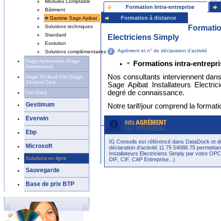
Modules Comptable
Formation Intra-entreprise
Bâtiment
Formation à distance
Gamme Sage Apibat
Formatio
Solutions techniques
Standard
Electriciens Simply
Evolution
Agrément et n° de déclaration d'activité
Solutions complémentaires
Sage Apiservices (Sage
Formations intra-entrepri
Apiservices)
Nos consultants interviennent dan
Sage 50cloud Ciel (Sage
50cloud Ciel)
Sage Apibat Installateurs Electri
degré de connaissance.
Ciel (Ciel)
Gestimum
Notre tarif/jour comprend la format
-----------------------------------------------
Everwin
Ebp
Sage Apibat Installateurs Electriciens Simp
IG Conseils est référencé dans DataDock et d
Microsoft
En savoir plus :
Formation Sage Apibat
déclaration d'activité 11 75 54086 75 permettan
Installateurs Electriciens Simply par votre OP
Solutions en ligne
DIF, CIF, CAP Entreprise...)
Sauvegarde
Base de prix BTP