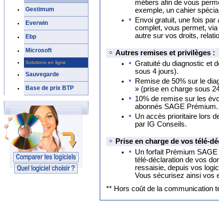
métiers afin de vous perm
Gestimum
exemple, un cahier spécial 
Envoi gratuit, une fois pa
Everwin
complet, vous permet, via 
autre sur vos droits, relati
Ebp
Microsoft
Autres remises et privilèges :
Solutions en ligne
Gratuité du diagnostic et d
sous 4 jours).
Sauvegarde
Remise de 50% sur le diagn
Base de prix BTP
» (prise en charge sous 2
10% de remise sur les évol
abonnés SAGE Prémium.
Un accès prioritaire lors 
par IG Conseils.
Prise en charge de vos télé-dé
Un forfait Prémium SAGE d
télé-déclaration de vos do
ressaisie, depuis vos log
Vous sécurisez ainsi vos 
** Hors coût de la communication t