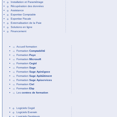
Installation et Paramétrage
Récupération des données
Assistance
Expertise Comptable
Expertise Fiscale
Externalisation de la Paie
Solutions en ligne
Financement
Accueil formation
Formation
Comptabilité
Formation
Paye
Formation
Microsoft
Formation
Cegid
Formation
Sage
Formation
Sage Apinégoce
Formation
Sage Apibâtiment
Formation
Sage Apiservices
Formation
Ciel
Formation
Ebp
Les
centres de formation
Logiciels Cegid
Logiciels Everwin
Logiciels Gestimum