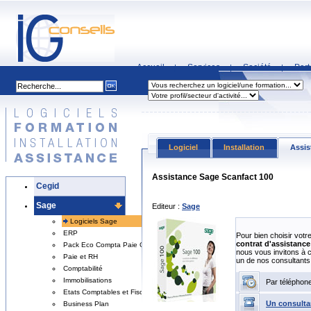
Accueil
Services
Société
Part
|
|
|
Logiciel
Installation
Assis
Assistance Sage Scanfact 100
Cegid
Sage
Editeur :
Sage
Logiciels Sage
ERP
Pour bien choisir votr
contrat d'assistance 
Pack Eco Compta Paie Gestion
nous vous invitons à 
Paie et RH
un de nos consultants
Comptabilité
Immobilisations
Par téléphon
Etats Comptables et Fiscaux
Un consulta
Business Plan