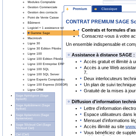
Modules Comptable
Gestion Commerciale
Premium
Classique
Gestion des contacts
Point de Vente Caisse
CONTRAT PREMIUM SAGE Sca
Bâtiment
Logiciel + 1 assistance tel
Contrats et formules d'as
Gamme Sage
Consacrez-vous à votre activ
Macintosh
Ligne 30
Un ensemble indispensable et compl
Ligne 30 Edition Pilotée
Ligne 100
Assistance à distance SAGE :
Ligne 100 Edition Pilotée
Accès gratuit et illimité à
Ligne 100 Entreprise ERP
Accès à une Web assistan
Ligne 100 SQL
7.
Ligne 100 SQL Server
Deux interlocuteurs techn
Ligne Experts Comptables
Un plan de suivi technique
Ligne 100 Express (SGBDR)
Ligne CRM
Gratuité de la mises à jou
Sage Apinégoce (Sage
Apisoft)
Diffusion d'information techni
Sage Apibâtiment (Sage
Lettre d'information élect
Apibat)
Espace utilisateurs dans 
Sage Apiservices (Sage
Apiservices)
Mensuel d'informations lé
Sage 50cloud Ciel (Sage
Accès illimité au site
www.
50cloud Ciel)
Vous bénéficiez de suppl
Ciel (Ciel)