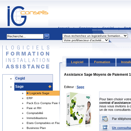
Accueil
Services
Société
Part
|
|
|
Logiciel
Formation
Instal
Assistance Sage Moyens de Paiement 
Cegid
Sage
Editeur :
Sage
Logiciels Sage
ERP
Pour bien choisir votr
contrat d'assistance 
Pack Eco Compta Paie Gestion
nous vous invitons à 
Paie et RH
un de nos consultants
Comptabilité
Immobilisations
Par téléphon
Etats Comptables et Fiscaux
Un consulta
Business Plan