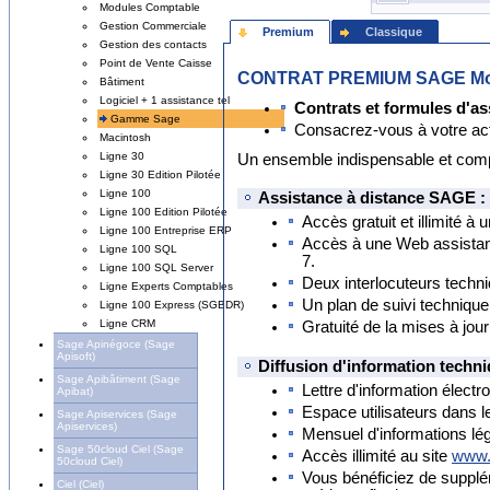
Modules Comptable
Gestion Commerciale
Premium
Classique
Gestion des contacts
Point de Vente Caisse
CONTRAT PREMIUM SAGE Moy
Bâtiment
Logiciel + 1 assistance tel
Contrats et formules d'as
Gamme Sage
Consacrez-vous à votre activ
Macintosh
Ligne 30
Un ensemble indispensable et compl
Ligne 30 Edition Pilotée
Ligne 100
Assistance à distance SAGE :
Ligne 100 Edition Pilotée
Accès gratuit et illimité à
Ligne 100 Entreprise ERP
Accès à une Web assistan
Ligne 100 SQL
7.
Ligne 100 SQL Server
Deux interlocuteurs techn
Ligne Experts Comptables
Un plan de suivi technique
Ligne 100 Express (SGBDR)
Ligne CRM
Gratuité de la mises à jo
Sage Apinégoce (Sage
Apisoft)
Diffusion d'information techni
Sage Apibâtiment (Sage
Lettre d'information élect
Apibat)
Espace utilisateurs dans 
Sage Apiservices (Sage
Apiservices)
Mensuel d'informations lé
Sage 50cloud Ciel (Sage
Accès illimité au site
www.
50cloud Ciel)
Vous bénéficiez de suppl
Ciel (Ciel)