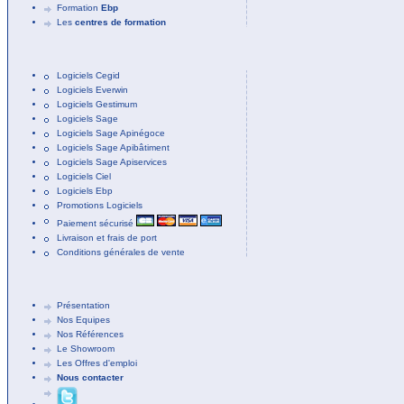
Formation
Ebp
Les
centres de formation
Logiciels Cegid
Logiciels Everwin
Logiciels Gestimum
Logiciels Sage
Logiciels Sage Apinégoce
Logiciels Sage Apibâtiment
Logiciels Sage Apiservices
Logiciels Ciel
Logiciels Ebp
Promotions Logiciels
Paiement sécurisé
Livraison et frais de port
Conditions générales de vente
Présentation
Nos Equipes
Nos Références
Le Showroom
Les Offres d'emploi
Nous contacter