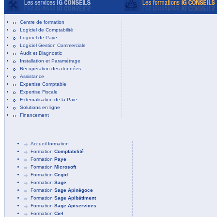
Centre de formation
Logiciel de Comptabilité
Logiciel de Paye
Logiciel Gestion Commerciale
Audit et Diagnostic
Installation et Paramétrage
Récupération des données
Assistance
Expertise Comptable
Expertise Fiscale
Externalisation de la Paie
Solutions en ligne
Financement
Accueil formation
Formation
Comptabilité
Formation
Paye
Formation
Microsoft
Formation
Cegid
Formation
Sage
Formation
Sage Apinégoce
Formation
Sage Apibâtiment
Formation
Sage Apiservices
Formation
Ciel