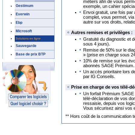
métiers afin de vous perm
Gestimum
exemple, un cahier spécial 
Envoi gratuit, une fois pa
Everwin
complet, vous permet, via 
autre sur vos droits, relati
Ebp
Microsoft
Autres remises et privilèges :
Solutions en ligne
Gratuité du diagnostic et d
sous 4 jours).
Sauvegarde
Remise de 50% sur le diagn
Base de prix BTP
» (prise en charge sous 2
10% de remise sur les évol
abonnés SAGE Prémium.
Un accès prioritaire lors 
par IG Conseils.
Prise en charge de vos télé-dé
Un forfait Prémium SAGE d
télé-déclaration de vos do
ressaisie, depuis vos log
Vous sécurisez ainsi vos 
** Hors coût de la communication t