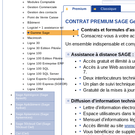
Modules Comptable
Gestion Commerciale
Premium
Classique
Gestion des contacts
Point de Vente Caisse
CONTRAT PREMIUM SAGE Ges
Bâtiment
Logiciel + 1 assistance tel
Contrats et formules d'as
Gamme Sage
Consacrez-vous à votre activ
Macintosh
Ligne 30
Un ensemble indispensable et compl
Ligne 30 Edition Pilotée
Ligne 100
Assistance à distance SAGE :
Ligne 100 Edition Pilotée
Accès gratuit et illimité à
Ligne 100 Entreprise ERP
Accès à une Web assistan
Ligne 100 SQL
7.
Ligne 100 SQL Server
Deux interlocuteurs techn
Ligne Experts Comptables
Un plan de suivi technique
Ligne 100 Express (SGBDR)
Ligne CRM
Gratuité de la mises à jo
Sage Apinégoce (Sage
Apisoft)
Diffusion d'information techni
Sage Apibâtiment (Sage
Lettre d'information élect
Apibat)
Espace utilisateurs dans 
Sage Apiservices (Sage
Apiservices)
Mensuel d'informations lé
Sage 50cloud Ciel (Sage
Accès illimité au site
www.
50cloud Ciel)
Vous bénéficiez de suppl
Ciel (Ciel)