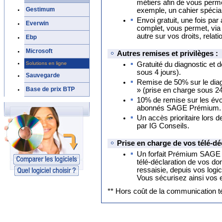
métiers afin de vous perm
Gestimum
exemple, un cahier spécial 
Envoi gratuit, une fois pa
Everwin
complet, vous permet, via 
autre sur vos droits, relati
Ebp
Microsoft
Autres remises et privilèges :
Solutions en ligne
Gratuité du diagnostic et d
sous 4 jours).
Sauvegarde
Remise de 50% sur le diagn
Base de prix BTP
» (prise en charge sous 2
10% de remise sur les évol
abonnés SAGE Prémium.
Un accès prioritaire lors 
par IG Conseils.
Prise en charge de vos télé-dé
Un forfait Prémium SAGE d
télé-déclaration de vos do
ressaisie, depuis vos log
Vous sécurisez ainsi vos 
** Hors coût de la communication t