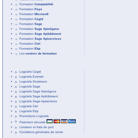
Formation
Comptabilité
Formation
Paye
Formation
Microsoft
Formation
Cegid
Formation
Sage
Formation
Sage Apinégoce
Formation
Sage Apibâtiment
Formation
Sage Apiservices
Formation
Ciel
Formation
Ebp
Les
centres de formation
Logiciels Cegid
Logiciels Everwin
Logiciels Gestimum
Logiciels Sage
Logiciels Sage Apinégoce
Logiciels Sage Apibâtiment
Logiciels Sage Apiservices
Logiciels Ciel
Logiciels Ebp
Promotions Logiciels
Paiement sécurisé
Livraison et frais de port
Conditions générales de vente