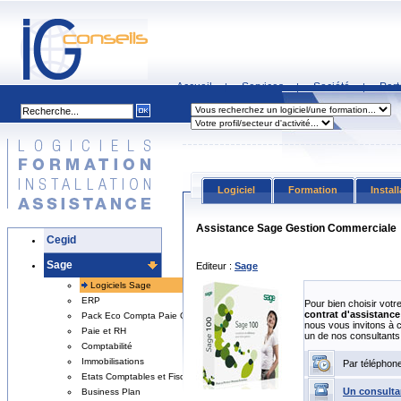
Accueil
Services
Société
Part
|
|
|
Logiciel
Formation
Instal
Assistance Sage Gestion Commerciale
Cegid
Sage
Editeur :
Sage
Logiciels Sage
ERP
Pour bien choisir votr
contrat d'assistance 
Pack Eco Compta Paie Gestion
nous vous invitons à 
Paie et RH
un de nos consultants
Comptabilité
Immobilisations
Par téléphon
Etats Comptables et Fiscaux
Un consulta
Business Plan