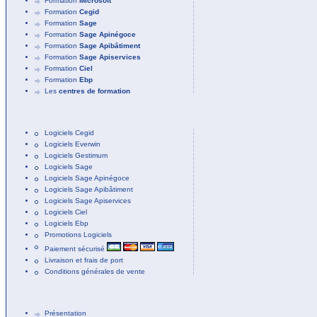
Formation
Microsoft
Formation
Cegid
Formation
Sage
Formation
Sage Apinégoce
Formation
Sage Apibâtiment
Formation
Sage Apiservices
Formation
Ciel
Formation
Ebp
Les
centres de formation
Logiciels Cegid
Logiciels Everwin
Logiciels Gestimum
Logiciels Sage
Logiciels Sage Apinégoce
Logiciels Sage Apibâtiment
Logiciels Sage Apiservices
Logiciels Ciel
Logiciels Ebp
Promotions Logiciels
Paiement sécurisé
Livraison et frais de port
Conditions générales de vente
Présentation