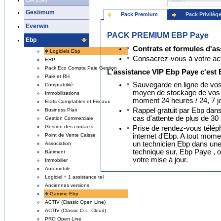
Ciel (Ciel)
Gestimum
Pack Premium
Pack Privilèg
Everwin
PACK PREMIUM EBP Paye
Ebp
Contrats et formules d'as
Logiciels Ebp
Consacrez-vous à votre activ
ERP
Pack Eco Compta Paie Gestion
L'assistance VIP Ebp Paye c'est
Paie et RH
Sauvegarde en ligne de vos
Comptabilité
moyen de stockage de vos 
Immobilisations
moment 24 heures / 24, 7 jo
Etats Comptables et Fiscaux
Rappel gratuit par Ebp dans
Business Plan
cas d'attente de plus de 30
Gestion Commerciale
Gestion des contacts
Prise de rendez-vous télépho
internet d'Ebp. A tout mom
Point de Vente Caisse
un technicien Ebp dans une
Association
technique sur, Ebp Paye , o
Bâtiment
votre mise à jour.
Immobilier
Automobile
Logiciel + 1 assistance tel
Anciennes versions
Gamme Ebp
ACTIV (Classic Open Line)
ACTIV (Classic O.L. Cloud)
PRO Open Line