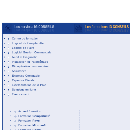
Centre de formation
Logiciel de Comptabilité
Logiciel de Paye
Logiciel Gestion Commerciale
Audit et Diagnostic
Installation et Paramétrage
Récupération des données
Assistance
Expertise Comptable
Expertise Fiscale
Externalisation de la Paie
Solutions en ligne
Financement
Accueil formation
Formation
Comptabilité
Formation
Paye
Formation
Microsoft
Formation
Cegid