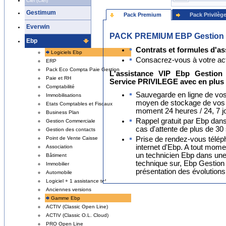
Ciel (Ciel)
Gestimum
Pack Premium
Pack Privilèg
Everwin
PACK PREMIUM EBP Gestion
Ebp
Contrats et formules d'as
Logiciels Ebp
Consacrez-vous à votre activ
ERP
Pack Eco Compta Paie Gestion
L'assistance VIP Ebp Gesti
Paie et RH
Service PRIVILEGE avec en plus 
Comptabilité
Sauvegarde en ligne de vos
Immobilisations
moyen de stockage de vos 
Etats Comptables et Fiscaux
moment 24 heures / 24, 7 jo
Business Plan
Rappel gratuit par Ebp dans
Gestion Commerciale
cas d'attente de plus de 30
Gestion des contacts
Prise de rendez-vous télépho
Point de Vente Caisse
internet d'Ebp. A tout mom
Association
un technicien Ebp dans une
Bâtiment
technique sur, Ebp Gesti
Immobilier
présentation des évolutions
Automobile
Logiciel + 1 assistance tel
Anciennes versions
Gamme Ebp
ACTIV (Classic Open Line)
ACTIV (Classic O.L. Cloud)
PRO Open Line