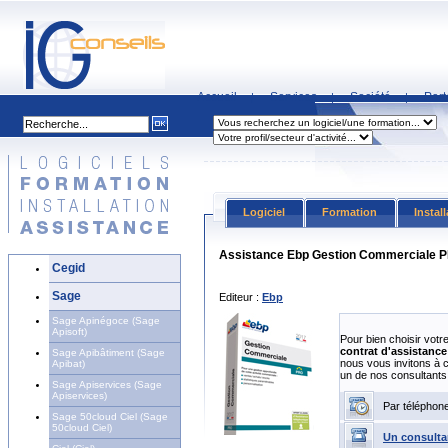
Accueil
Services
Société
Part
|
|
|
Logiciel
Formation
Instal
Assistance Ebp Gestion Commerciale
Cegid
Sage
Editeur :
Ebp
Sage Apinégoce (Sage
Apisoft)
Pour bien choisir votr
contrat d'assistance 
Sage Apibâtiment (Sage
nous vous invitons à 
Apibat)
un de nos consultants
Sage Apiservices (Sage
Apiservices)
Par téléphon
Sage 50cloud Ciel (Sage
50cloud Ciel)
Un consulta