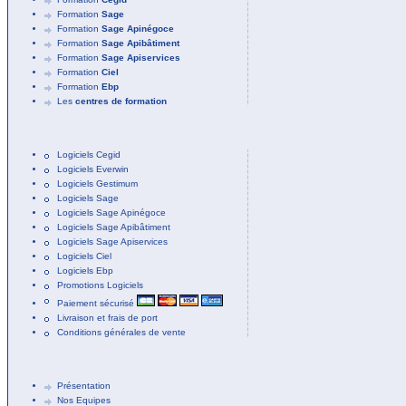
Formation
Sage
Formation
Sage Apinégoce
Formation
Sage Apibâtiment
Formation
Sage Apiservices
Formation
Ciel
Formation
Ebp
Les
centres de formation
Logiciels Cegid
Logiciels Everwin
Logiciels Gestimum
Logiciels Sage
Logiciels Sage Apinégoce
Logiciels Sage Apibâtiment
Logiciels Sage Apiservices
Logiciels Ciel
Logiciels Ebp
Promotions Logiciels
Paiement sécurisé
Livraison et frais de port
Conditions générales de vente
Présentation
Nos Equipes