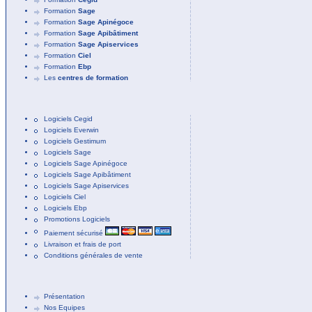
Formation
Sage
Formation
Sage Apinégoce
Formation
Sage Apibâtiment
Formation
Sage Apiservices
Formation
Ciel
Formation
Ebp
Les
centres de formation
Logiciels Cegid
Logiciels Everwin
Logiciels Gestimum
Logiciels Sage
Logiciels Sage Apinégoce
Logiciels Sage Apibâtiment
Logiciels Sage Apiservices
Logiciels Ciel
Logiciels Ebp
Promotions Logiciels
Paiement sécurisé
Livraison et frais de port
Conditions générales de vente
Présentation
Nos Equipes