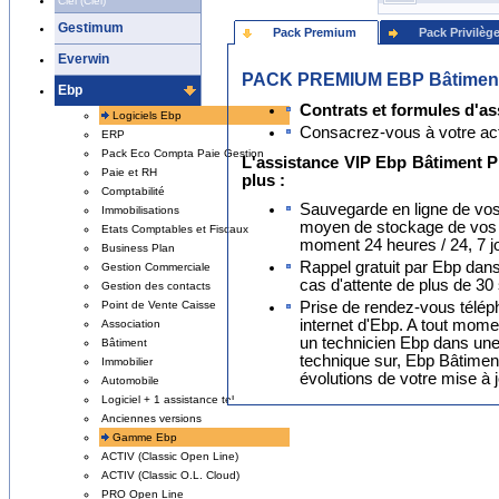
Ciel (Ciel)
Gestimum
Pack Premium
Pack Privilèg
Everwin
PACK PREMIUM EBP Bâtimen
Ebp
Contrats et formules d'as
Logiciels Ebp
Consacrez-vous à votre activ
ERP
Pack Eco Compta Paie Gestion
L'assistance VIP Ebp Bâtiment 
Paie et RH
plus :
Comptabilité
Sauvegarde en ligne de vos
Immobilisations
moyen de stockage de vos 
Etats Comptables et Fiscaux
moment 24 heures / 24, 7 jo
Business Plan
Rappel gratuit par Ebp dans
Gestion Commerciale
cas d'attente de plus de 30
Gestion des contacts
Prise de rendez-vous télépho
Point de Vente Caisse
internet d'Ebp. A tout mom
Association
un technicien Ebp dans une
Bâtiment
technique sur, Ebp Bâtimen
Immobilier
évolutions de votre mise à j
Automobile
Logiciel + 1 assistance tel
Anciennes versions
Gamme Ebp
ACTIV (Classic Open Line)
ACTIV (Classic O.L. Cloud)
PRO Open Line