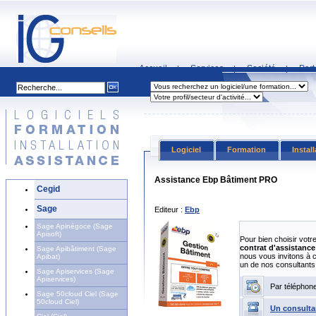
Accueil
Services
Société
Part
|
|
|
Logiciel
Formation
Instal
Assistance Ebp Bâtiment PRO
Cegid
Sage
Editeur :
Ebp
Sage Apinégoce (Sage
Apisoft)
Pour bien choisir votr
contrat d'assistance 
Sage Apibâtiment (Sage
nous vous invitons à 
Apibat)
un de nos consultants
Sage Apiservices (Sage
Apiservices)
Par téléphon
Sage 50cloud Ciel (Sage
50cloud Ciel)
Un consulta