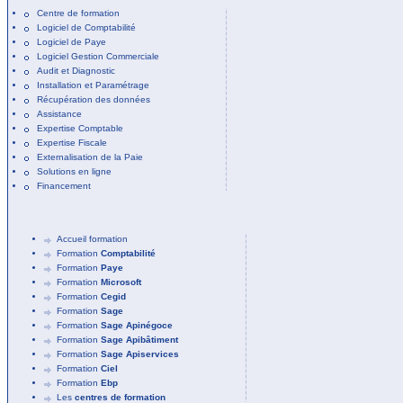
Centre de formation
Logiciel de Comptabilité
Logiciel de Paye
Logiciel Gestion Commerciale
Audit et Diagnostic
Installation et Paramétrage
Récupération des données
Assistance
Expertise Comptable
Expertise Fiscale
Externalisation de la Paie
Solutions en ligne
Financement
Accueil formation
Formation
Comptabilité
Formation
Paye
Formation
Microsoft
Formation
Cegid
Formation
Sage
Formation
Sage Apinégoce
Formation
Sage Apibâtiment
Formation
Sage Apiservices
Formation
Ciel
Formation
Ebp
Les
centres de formation