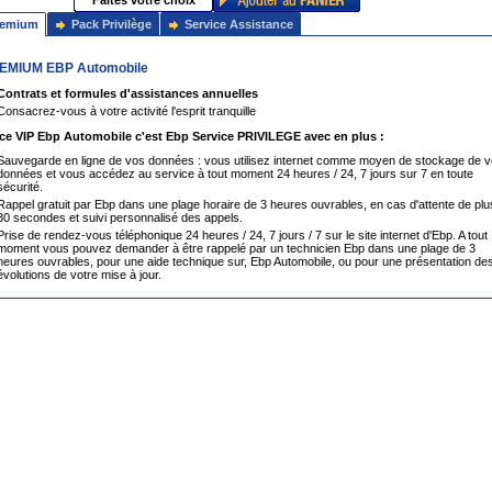
Faites votre choix
remium
Pack Privilège
Service Assistance
EMIUM EBP Automobile
Contrats et formules d'assistances annuelles
Consacrez-vous à votre activité l'esprit tranquille
ce VIP Ebp Automobile c'est Ebp Service PRIVILEGE avec en plus :
Sauvegarde en ligne de vos données : vous utilisez internet comme moyen de stockage de 
données et vous accédez au service à tout moment 24 heures / 24, 7 jours sur 7 en toute
sécurité.
Rappel gratuit par Ebp dans une plage horaire de 3 heures ouvrables, en cas d'attente de plu
30 secondes et suivi personnalisé des appels.
Prise de rendez-vous téléphonique 24 heures / 24, 7 jours / 7 sur le site internet d'Ebp. A tout
moment vous pouvez demander à être rappelé par un technicien Ebp dans une plage de 3
heures ouvrables, pour une aide technique sur, Ebp Automobile, ou pour une présentation de
évolutions de votre mise à jour.