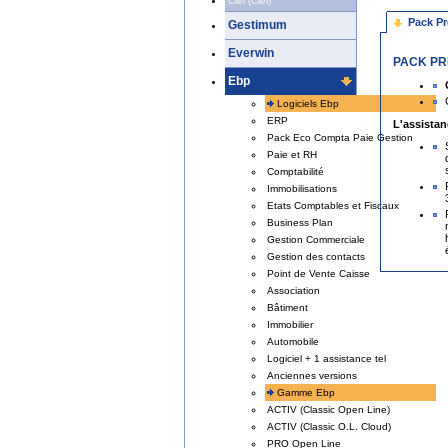
Ciel (Ciel)
Pack P
Gestimum
Everwin
PACK PR
Ebp
Logiciels Ebp
ERP
L'assistan
Pack Eco Compta Paie Gestion
Paie et RH
Comptabilité
Immobilisations
Etats Comptables et Fiscaux
Business Plan
Gestion Commerciale
Gestion des contacts
Point de Vente Caisse
Association
Bâtiment
Immobilier
Automobile
Logiciel + 1 assistance tel
Anciennes versions
Gamme Ebp
ACTIV (Classic Open Line)
ACTIV (Classic O.L. Cloud)
PRO Open Line