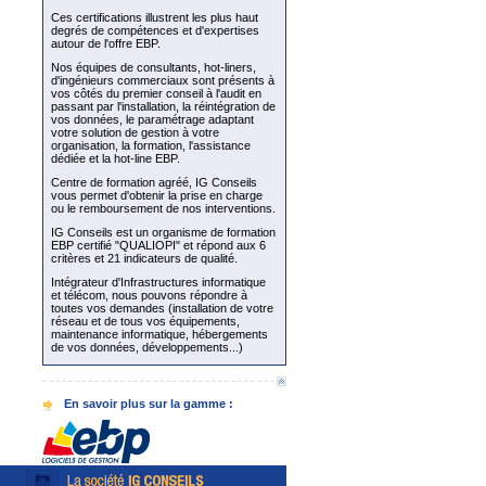
Ces certifications illustrent les plus haut
degrés de compétences et d'expertises
autour de l'offre EBP.
Nos équipes de consultants, hot-liners,
d'ingénieurs commerciaux sont présents à
vos côtés du premier conseil à l'audit en
passant par l'installation, la réintégration de
vos données, le paramétrage adaptant
votre solution de gestion à votre
organisation, la formation, l'assistance
dédiée et la hot-line EBP.
Centre de formation agréé, IG Conseils
vous permet d'obtenir la prise en charge
ou le remboursement de nos interventions.
IG Conseils est un organisme de formation
EBP certifié "QUALIOPI" et répond aux 6
critères et 21 indicateurs de qualité.
Intégrateur d'Infrastructures informatique
et télécom, nous pouvons répondre à
toutes vos demandes (installation de votre
réseau et de tous vos équipements,
maintenance informatique, hébergements
de vos données, développements...)
En savoir plus sur la gamme :