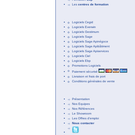
Les
centres de formation
Logiciels Cegid
Logiciels Everwin
Logiciels Gestimum
Logiciels Sage
Logiciels Sage Apinégoce
Logiciels Sage Apibâtiment
Logiciels Sage Apiservices
Logiciels Ciel
Logiciels Ebp
Promotions Logiciels
Paiement sécurisé
Livraison et frais de port
Conditions générales de vente
Présentation
Nos Equipes
Nos Références
Le Showroom
Les Offres d'emploi
Nous contacter