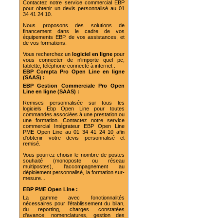
Contactez notre service commercial EBP
pour obtenir un devis personnalisé au 01
34 41 24 10.
Nous proposons des solutions de
financement dans le cadre de vos
équipements EBP, de vos assistances, et
de vos formations.
Vous recherchez un
logiciel en ligne
pour
vous connecter de n'importe quel pc,
tablette, téléphone connecté à internet :
EBP Compta Pro Open Line en ligne
(SAAS) :
EBP Gestion Commerciale Pro Open
Line en ligne (SAAS) :
Remises personnalisée sur tous les
logiciels Ebp Open Line pour toutes
commandes associées à une prestation ou
une formation. Contactez notre service
commercial Intégrateur EBP Open Line
PME Open Line au 01 34 41 24 10 afin
d'obtenir votre devis personnalisé et
remisé.
Vous pourrez choisir le nombre de postes
souhaité (monoposte ou réseau
multipostes), l'accompagnement au
déploiement personnalisé, la formation sur-
mesure...
EBP PME Open Line :
La gamme avec fonctionnalités
nécessaires pour l'établissement du bilan,
du reporting, charges constatées
d'avance, nomenclatures, gestion des