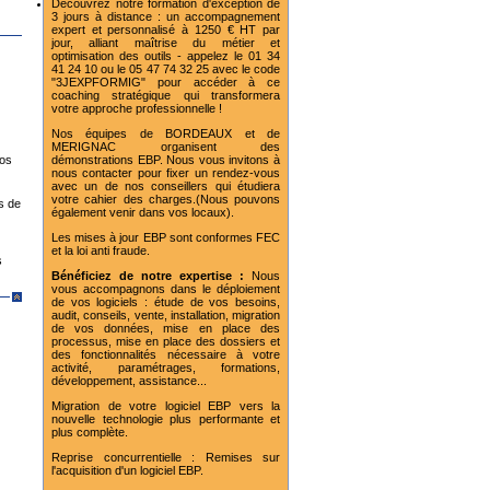
Découvrez notre formation d'exception de
3 jours à distance : un accompagnement
expert et personnalisé à 1250 € HT par
jour, alliant maîtrise du métier et
optimisation des outils - appelez le 01 34
41 24 10 ou le 05 47 74 32 25 avec le code
"3JEXPFORMIG" pour accéder à ce
coaching stratégique qui transformera
votre approche professionnelle !
Nos équipes de BORDEAUX et de
MERIGNAC organisent des
vos
démonstrations EBP. Nous vous invitons à
nous contacter pour fixer un rendez-vous
avec un de nos conseillers qui étudiera
votre cahier des charges.(Nous pouvons
s de
également venir dans vos locaux).
Les mises à jour EBP sont conformes FEC
et la loi anti fraude.
s
Bénéficiez de notre expertise :
Nous
vous accompagnons dans le déploiement
de vos logiciels : étude de vos besoins,
audit, conseils, vente, installation, migration
de vos données, mise en place des
processus, mise en place des dossiers et
des fonctionnalités nécessaire à votre
activité, paramétrages, formations,
développement, assistance...
Migration de votre logiciel EBP vers la
nouvelle technologie plus performante et
plus complète.
Reprise concurrentielle : Remises sur
l'acquisition d'un logiciel EBP.