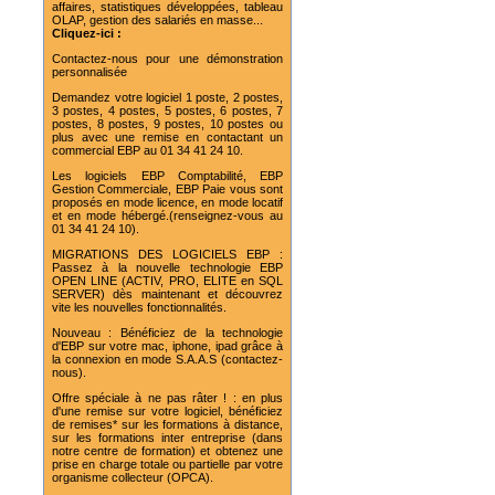
affaires, statistiques développées, tableau
OLAP, gestion des salariés en masse...
Cliquez-ici :
Contactez-nous pour une démonstration
personnalisée
Demandez votre logiciel 1 poste, 2 postes,
3 postes, 4 postes, 5 postes, 6 postes, 7
postes, 8 postes, 9 postes, 10 postes ou
plus avec une remise en contactant un
commercial EBP au 01 34 41 24 10.
Les logiciels EBP Comptabilité, EBP
Gestion Commerciale, EBP Paie vous sont
proposés en mode licence, en mode locatif
et en mode hébergé.(renseignez-vous au
01 34 41 24 10).
MIGRATIONS DES LOGICIELS EBP :
Passez à la nouvelle technologie EBP
OPEN LINE (ACTIV, PRO, ELITE en SQL
SERVER) dès maintenant et découvrez
vite les nouvelles fonctionnalités.
Nouveau : Bénéficiez de la technologie
d'EBP sur votre mac, iphone, ipad grâce à
la connexion en mode S.A.A.S (contactez-
nous).
Offre spéciale à ne pas râter ! : en plus
d'une remise sur votre logiciel, bénéficiez
de remises* sur les formations à distance,
sur les formations inter entreprise (dans
notre centre de formation) et obtenez une
prise en charge totale ou partielle par votre
organisme collecteur (OPCA).