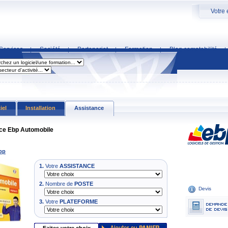
Votre 
Services
Société
Partenariat
Formation
Blog comptabilité
|
|
|
|
|
iel
Installation
Assistance
ce Ebp Automobile
bp
1.
Votre
ASSISTANCE
2.
Nombre de
POSTE
Devis
3.
Votre
PLATEFORME