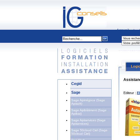
Accueil
|
Logic
Assistan
Cegid
Sage
Editeur :
E
Sage Apinégoce (Sage
Apisoft)
Sage Apibâtiment (Sage
Apibat)
Sage Apiservices (Sage
Apiservices)
Sage 50cloud Ciel (Sage
50cloud Ciel)