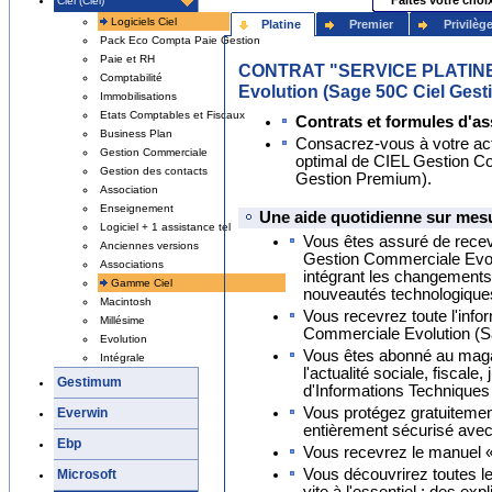
Faites votre choi
Ciel (Ciel)
Logiciels Ciel
Platine
Premier
Privilèg
Pack Eco Compta Paie Gestion
Paie et RH
CONTRAT "SERVICE PLATINE"
Comptabilité
Evolution (Sage 50C Ciel Ges
Immobilisations
Etats Comptables et Fiscaux
Contrats et formules d'as
Business Plan
Consacrez-vous à votre activ
Gestion Commerciale
optimal de CIEL Gestion C
Gestion des contacts
Gestion Premium).
Association
Enseignement
Une aide quotidienne sur mesu
Logiciel + 1 assistance tel
Vous êtes assuré de recevo
Anciennes versions
Gestion Commerciale Evol
Associations
intégrant les changements 
Gamme Ciel
nouveautés technologique
Macintosh
Vous recevrez toute l'infor
Millésime
Commerciale Evolution (S
Evolution
Vous êtes abonné au maga
Intégrale
l'actualité sociale, fiscale
Gestimum
d'Informations Techniques
Vous protégez gratuiteme
Everwin
entièrement sécurisé ave
Ebp
Vous recevrez le manuel 
Vous découvrirez toutes le
Microsoft