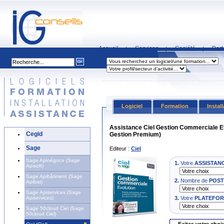
Accueil
Services
Société
Part
|
|
|
Logiciel
Formation
Instal
Assistance Ciel Gestion Commerciale Ev
Cegid
Gestion Premium)
Sage
Editeur :
Ciel
Sage Apinégoce (Sage
1.
Votre
ASSISTAN
Apisoft)
Sage Apibâtiment (Sage
2.
Nombre de
POST
Apibat)
Sage Apiservices (Sage
Apiservices)
3.
Votre
PLATEFO
Sage 50cloud Ciel (Sage
50cloud Ciel)