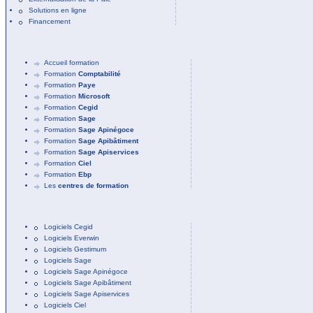
Solutions en ligne
Financement
Accueil formation
Formation
Comptabilité
Formation
Paye
Formation
Microsoft
Formation
Cegid
Formation
Sage
Formation
Sage Apinégoce
Formation
Sage Apibâtiment
Formation
Sage Apiservices
Formation
Ciel
Formation
Ebp
Les
centres de formation
Logiciels Cegid
Logiciels Everwin
Logiciels Gestimum
Logiciels Sage
Logiciels Sage Apinégoce
Logiciels Sage Apibâtiment
Logiciels Sage Apiservices
Logiciels Ciel