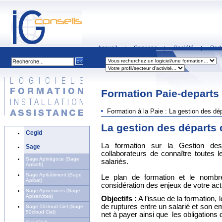
Accueil
Services
Société
Part
|
|
|
Formation Paie-departs
Formation à la Paie : La gestion des dé
La gestion des départs 
Cegid
La formation sur la Gestion de
Sage
collaborateurs de connaître toutes l
Sage Apinégoce (Sage
salariés.
Apisoft)
Sage Apibâtiment (Sage
Le plan de formation et le nombr
Apibat)
considération des enjeux de votre acti
Sage Apiservices (Sage
Apiservices)
Objectifs :
A l’issue de la formation, 
de ruptures entre un salarié et son em
Sage 50cloud Ciel (Sage
50cloud Ciel)
net à payer ainsi que les obligations 