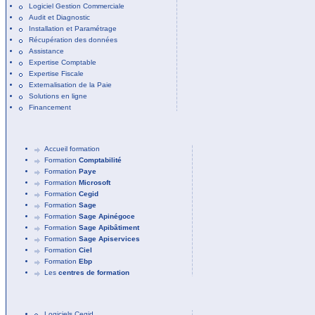
Logiciel Gestion Commerciale
Audit et Diagnostic
Installation et Paramétrage
Récupération des données
Assistance
Expertise Comptable
Expertise Fiscale
Externalisation de la Paie
Solutions en ligne
Financement
Accueil formation
Formation
Comptabilité
Formation
Paye
Formation
Microsoft
Formation
Cegid
Formation
Sage
Formation
Sage Apinégoce
Formation
Sage Apibâtiment
Formation
Sage Apiservices
Formation
Ciel
Formation
Ebp
Les
centres de formation
Logiciels Cegid