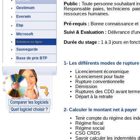
Ciel (Ciel)
Public :
Toute personne souhaitant int
Gestimum
Responsable paies, techniciens paie
ressources humaines.
Everwin
Pré-requis :
Bonne connaissance et pr
Ebp
Suivi & Evaluation :
Délivrance d’une
Microsoft
Durée du stage :
1 à 3 jours en fonc
Solutions en ligne
Sauvegarde
Base de prix BTP
1- Les différents modes de rupture
• Licenciement économique
• Licenciement pour faute
• Rupture conventionnelle
• Démission
• Ruptures des CDD avant terme
• Départ à la retraite
2- Calculer le montant net à payer
• Tenir compte du régime des inde
• Régime fiscal
• Régime social
• CSG CRDS
• Savoir calculer les indemnités d