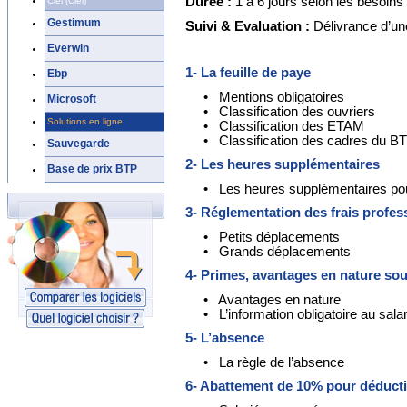
Durée :
1 à 6 jours selon les besoins
Ciel (Ciel)
Gestimum
Suivi & Evaluation :
Délivrance d’un
Everwin
1- La feuille de paye
Ebp
• Mentions obligatoires
Microsoft
• Classification des ouvriers
Solutions en ligne
• Classification des ETAM
• Classification des cadres du B
Sauvegarde
2- Les heures supplémentaires
Base de prix BTP
• Les heures supplémentaires pou
3- Réglementation des frais profes
• Petits déplacements
• Grands déplacements
4- Primes, avantages en nature so
• Avantages en nature
• L’information obligatoire au salar
5- L’absence
• La règle de l’absence
6- Abattement de 10% pour déducti