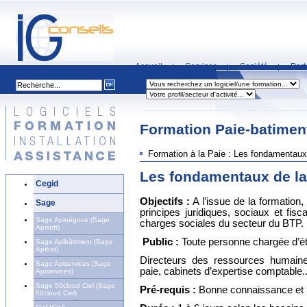
Accueil
Services
Société
Part
|
|
|
Formation Paie-batimen
Formation à la Paie : Les fondamentaux 
Les fondamentaux de la
Cegid
Objectifs :
A l’issue de la formation, 
Sage
principes juridiques, sociaux et fis
Sage Apinégoce (Sage
charges sociales du secteur du BTP.
Apisoft)
Public :
Toute personne chargée d’éta
Sage Apibâtiment (Sage
Apibat)
Directeurs des ressources humaine
Sage Apiservices (Sage
paie, cabinets d’expertise comptable..
Apiservices)
Sage 50cloud Ciel (Sage
Pré-requis :
Bonne connaissance et pr
50cloud Ciel)