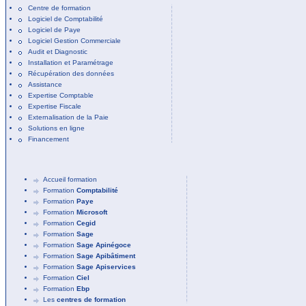
Centre de formation
Logiciel de Comptabilité
Logiciel de Paye
Logiciel Gestion Commerciale
Audit et Diagnostic
Installation et Paramétrage
Récupération des données
Assistance
Expertise Comptable
Expertise Fiscale
Externalisation de la Paie
Solutions en ligne
Financement
Accueil formation
Formation
Comptabilité
Formation
Paye
Formation
Microsoft
Formation
Cegid
Formation
Sage
Formation
Sage Apinégoce
Formation
Sage Apibâtiment
Formation
Sage Apiservices
Formation
Ciel
Formation
Ebp
Les
centres de formation