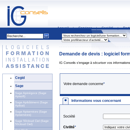
Accueil
Services
Société
Part
|
|
|
Demande de devis : logiciel forma
IG Conseils s'engage à sécuriser vos informations 
Cegid
Votre demande concerne
*
Sage
Sage Apinégoce (Sage
Apisoft)
Informations vous concernant
Sage Apibâtiment (Sage
Apibat)
Sage Apiservices (Sage
Apiservices)
Société
Sage 50cloud Ciel (Sage
50cloud Ciel)
Civilité
*