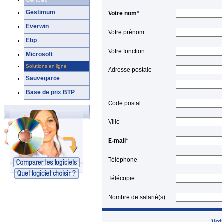
Ciel (Ciel)
Gestimum
Votre nom
*
Everwin
Votre prénom
Ebp
Votre fonction
Microsoft
Solutions en ligne
Adresse postale
Sauvegarde
Base de prix BTP
Code postal
Ville
E-mail
*
Téléphone
Télécopie
Nombre de salarié(s)
Vot