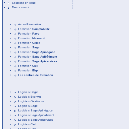
Solutions en ligne
Financement
Accueil formation
Formation
Comptabilité
Formation
Paye
Formation
Microsoft
Formation
Cegid
Formation
Sage
Formation
Sage Apinégoce
Formation
Sage Apibâtiment
Formation
Sage Apiservices
Formation
Ciel
Formation
Ebp
Les
centres de formation
Logiciels Cegid
Logiciels Everwin
Logiciels Gestimum
Logiciels Sage
Logiciels Sage Apinégoce
Logiciels Sage Apibâtiment
Logiciels Sage Apiservices
Logiciels Ciel
Logiciels Ebp