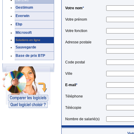
Ciel (Ciel)
Gestimum
Votre nom
*
Everwin
Votre prénom
Ebp
Votre fonction
Microsoft
Solutions en ligne
Adresse postale
Sauvegarde
Base de prix BTP
Code postal
Ville
E-mail
*
Téléphone
Télécopie
Nombre de salarié(s)
Vot