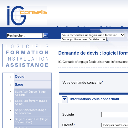
Accueil
Services
Société
Part
|
|
|
Demande de devis : logiciel forma
IG Conseils s'engage à sécuriser vos informations 
Cegid
Votre demande concerne
*
Sage
Sage Apinégoce (Sage
Apisoft)
Informations vous concernant
Sage Apibâtiment (Sage
Apibat)
Sage Apiservices (Sage
Apiservices)
Société
Sage 50cloud Ciel (Sage
50cloud Ciel)
Civilité
*