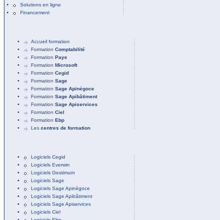
Solutions en ligne
Financement
Accueil formation
Formation
Comptabilité
Formation
Paye
Formation
Microsoft
Formation
Cegid
Formation
Sage
Formation
Sage Apinégoce
Formation
Sage Apibâtiment
Formation
Sage Apiservices
Formation
Ciel
Formation
Ebp
Les
centres de formation
Logiciels Cegid
Logiciels Everwin
Logiciels Gestimum
Logiciels Sage
Logiciels Sage Apinégoce
Logiciels Sage Apibâtiment
Logiciels Sage Apiservices
Logiciels Ciel
Logiciels Ebp