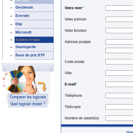
Ciel (Ciel)
Gestimum
Votre nom
*
Everwin
Votre prénom
Ebp
Votre fonction
Microsoft
Solutions en ligne
Adresse postale
Sauvegarde
Base de prix BTP
Code postal
Ville
E-mail
*
Téléphone
Télécopie
Nombre de salarié(s)
Vot