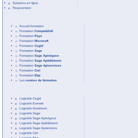
Solutions en ligne
Financement
Accueil formation
Formation
Comptabilité
Formation
Paye
Formation
Microsoft
Formation
Cegid
Formation
Sage
Formation
Sage Apinégoce
Formation
Sage Apibâtiment
Formation
Sage Apiservices
Formation
Ciel
Formation
Ebp
Les
centres de formation
Logiciels Cegid
Logiciels Everwin
Logiciels Gestimum
Logiciels Sage
Logiciels Sage Apinégoce
Logiciels Sage Apibâtiment
Logiciels Sage Apiservices
Logiciels Ciel
Logiciels Ebp