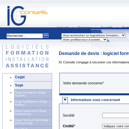
Accueil
Services
Société
Part
|
|
|
Demande de devis : logiciel forma
IG Conseils s'engage à sécuriser vos informations 
Cegid
Votre demande concerne
*
Sage
Sage Apinégoce (Sage
Apisoft)
Informations vous concernant
Sage Apibâtiment (Sage
Apibat)
Sage Apiservices (Sage
Apiservices)
Société
Sage 50cloud Ciel (Sage
50cloud Ciel)
Civilité
*