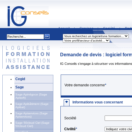
Accueil
Services
Société
Part
|
|
|
Demande de devis : logiciel forma
IG Conseils s'engage à sécuriser vos informations 
Cegid
Votre demande concerne
*
Sage
Sage Apinégoce (Sage
Apisoft)
Informations vous concernant
Sage Apibâtiment (Sage
Apibat)
Sage Apiservices (Sage
Apiservices)
Société
Sage 50cloud Ciel (Sage
50cloud Ciel)
Civilité
*