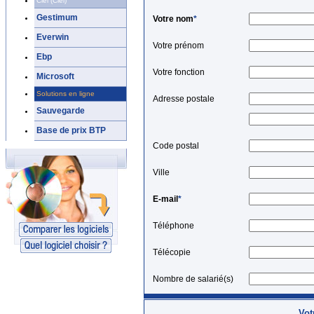
Ciel (Ciel)
Gestimum
Votre nom
*
Everwin
Votre prénom
Ebp
Votre fonction
Microsoft
Solutions en ligne
Adresse postale
Sauvegarde
Base de prix BTP
Code postal
Ville
E-mail
*
Téléphone
Télécopie
Nombre de salarié(s)
Vot