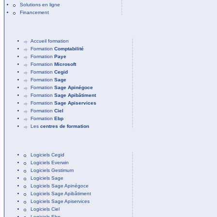
Solutions en ligne
Financement
Accueil formation
Formation
Comptabilité
Formation
Paye
Formation
Microsoft
Formation
Cegid
Formation
Sage
Formation
Sage Apinégoce
Formation
Sage Apibâtiment
Formation
Sage Apiservices
Formation
Ciel
Formation
Ebp
Les
centres de formation
Logiciels Cegid
Logiciels Everwin
Logiciels Gestimum
Logiciels Sage
Logiciels Sage Apinégoce
Logiciels Sage Apibâtiment
Logiciels Sage Apiservices
Logiciels Ciel
Logiciels Ebp