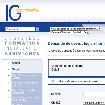
Accueil
Services
Société
Part
|
|
|
Demande de devis : logiciel forma
IG Conseils s'engage à sécuriser vos informations 
Cegid
Votre demande concerne
*
Sage
Détail
Sage Apinégoce (Sage
Apisoft)
Informations vous concernant
Sage Apibâtiment (Sage
Apibat)
Sage Apiservices (Sage
Apiservices)
Société
Sage 50cloud Ciel (Sage
50cloud Ciel)
Civilité
*