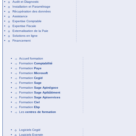
Audit et Diagnostic
Installation et Paramétrage
Récupération des données
Assistance
Expertise Comptable
Expertise Fiscale
Externalisation de la Paie
Solutions en ligne
Financement
Accueil formation
Formation
Comptabilité
Formation
Paye
Formation
Microsoft
Formation
Cegid
Formation
Sage
Formation
Sage Apinégoce
Formation
Sage Apibâtiment
Formation
Sage Apiservices
Formation
Ciel
Formation
Ebp
Les
centres de formation
Logiciels Cegid
Logiciels Everwin